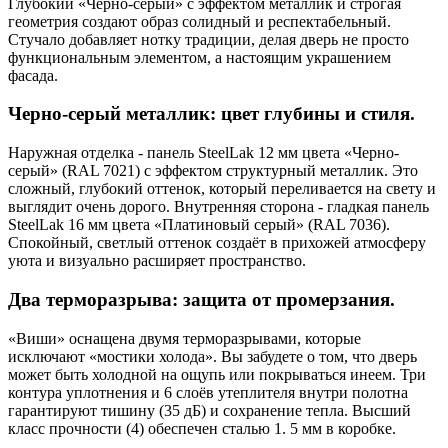
Глубокий «Черно-серый» с эффектом металлик и строгая
геометрия создают образ солидный и респектабельный.
Стучало добавляет нотку традиции, делая дверь не просто
функциональным элементом, а настоящим украшением
фасада.
Черно-серый металлик: цвет глубины и стиля.
Наружная отделка - панель SteelLak 12 мм цвета «Черно-
серый» (RAL 7021) с эффектом структурный металлик. Это
сложный, глубокий оттенок, который переливается на свету и
выглядит очень дорого. Внутренняя сторона - гладкая панель
SteelLak 16 мм цвета «Платиновый серый» (RAL 7036).
Спокойный, светлый оттенок создаёт в прихожей атмосферу
уюта и визуально расширяет пространство.
Два терморазрыва: защита от промерзания.
«Виши» оснащена двумя терморазрывами, которые
исключают «мостики холода». Вы забудете о том, что дверь
может быть холодной на ощупь или покрываться инеем. Три
контура уплотнения и 6 слоёв утеплителя внутри полотна
гарантируют тишину (35 дБ) и сохранение тепла. Высший
класс прочности (4) обеспечен сталью 1. 5 мм в коробке.