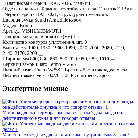
«Платиновый серый» RAL 7036, гладкий
Отделка снаружи
Термовлагостойкая панель Стиллак® 12мм,
«Черно-серый» RAL 7021, структурный металлик
Дверная ручка
Squid (Armadillo)/хром
Модель
Виши
Артикул
VISHI.M93M-UT.1
Толщина металла в полотне (мм)
1.2
Количество контуров уплотнения, шт.
3
Высота, мм
1900, 1930, 1960, 1990, 2020, 2050, 2080, 2110,
2140, 2170, 2200
Ширина, мм
800, 830, 860, 890, 920, 950, 980, 1010
Верхний замок
Fuaro Termo V-25/S
Нижний замок
Fuaro V-25/C, Врезная броненакладка, хром
Цилиндр замка
Vela 100/70+30ПР со штоком, хром
Экспертное мнение
Уличная дверь с терморазрывом в частный дом: когда она
действительно нужна и что говорят отзывы
Усиленные входные двери: а что там внутри на самом деле?