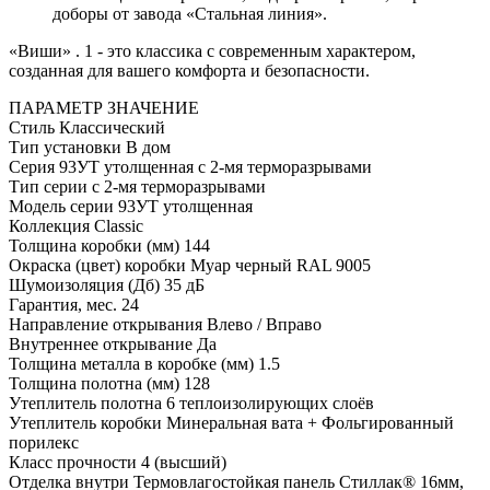
доборы от завода «Стальная линия».
«Виши» . 1 - это классика с современным характером,
созданная для вашего комфорта и безопасности.
ПАРАМЕТР
ЗНАЧЕНИЕ
Стиль
Классический
Тип установки
В дом
Серия
93УТ утолщенная с 2-мя терморазрывами
Тип серии
с 2-мя терморазрывами
Модель серии
93УТ утолщенная
Коллекция
Classic
Толщина коробки (мм)
144
Окраска (цвет) коробки
Муар черный RAL 9005
Шумоизоляция (Дб)
35 дБ
Гарантия, мес.
24
Направление открывания
Влево / Вправо
Внутреннее открывание
Да
Толщина металла в коробке (мм)
1.5
Толщина полотна (мм)
128
Утеплитель полотна
6 теплоизолирующих слоёв
Утеплитель коробки
Минеральная вата + Фольгированный
порилекс
Класс прочности
4 (высший)
Отделка внутри
Термовлагостойкая панель Стиллак® 16мм,