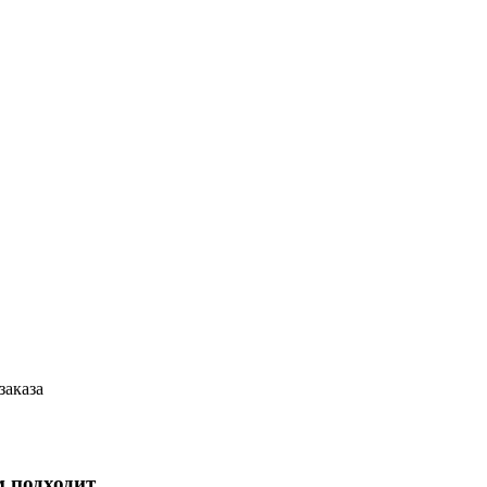
заказа
м подходит