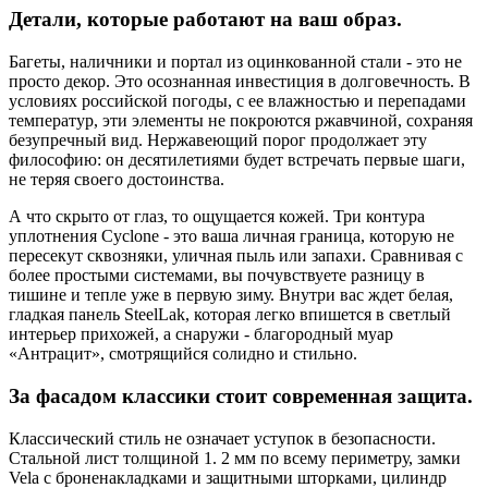
Детали, которые работают на ваш образ.
Багеты, наличники и портал из оцинкованной стали - это не
просто декор. Это осознанная инвестиция в долговечность. В
условиях российской погоды, с ее влажностью и перепадами
температур, эти элементы не покроются ржавчиной, сохраняя
безупречный вид. Нержавеющий порог продолжает эту
философию: он десятилетиями будет встречать первые шаги,
не теряя своего достоинства.
А что скрыто от глаз, то ощущается кожей. Три контура
уплотнения Cyclone - это ваша личная граница, которую не
пересекут сквозняки, уличная пыль или запахи. Сравнивая с
более простыми системами, вы почувствуете разницу в
тишине и тепле уже в первую зиму. Внутри вас ждет белая,
гладкая панель SteelLak, которая легко впишется в светлый
интерьер прихожей, а снаружи - благородный муар
«Антрацит», смотрящийся солидно и стильно.
За фасадом классики стоит современная защита.
Классический стиль не означает уступок в безопасности.
Стальной лист толщиной 1. 2 мм по всему периметру, замки
Vela с броненакладками и защитными шторками, цилиндр