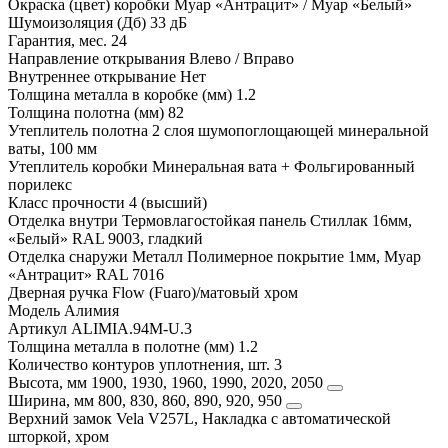
Окраска (цвет) коробки
Муар «Антрацит» / Муар «Белый»
Шумоизоляция (Дб)
33 дБ
Гарантия, мес.
24
Направление открывания
Влево / Вправо
Внутреннее открывание
Нет
Толщина металла в коробке (мм)
1.2
Толщина полотна (мм)
82
Утеплитель полотна
2 слоя шумопоглощающей минеральной
ваты, 100 мм
Утеплитель коробки
Минеральная вата + Фольгированный
порилекс
Класс прочности
4 (высший)
Отделка внутри
Термовлагостойкая панель Стиллак 16мм,
«Белый» RAL 9003, гладкий
Отделка снаружи
Металл Полимерное покрытие 1мм, Муар
«Антрацит» RAL 7016
Дверная ручка
Flow (Fuaro)/матовый хром
Модель
Алимия
Артикул
ALIMIA.94M-U.3
Толщина металла в полотне (мм)
1.2
Количество контуров уплотнения, шт.
3
Высота, мм
1900, 1930, 1960, 1990, 2020, 2050
Ширина, мм
800, 830, 860, 890, 920, 950
Верхний замок
Vela V257L, Накладка с автоматической
шторкой, хром