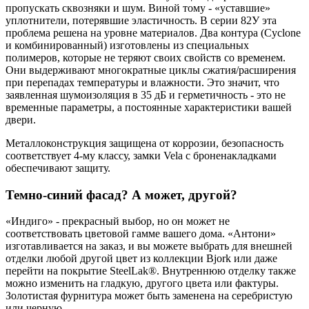
пропускать сквозняки и шум. Виной тому - «уставшие»
уплотнители, потерявшие эластичность. В серии 82У эта
проблема решена на уровне материалов. Два контура (Cyclone
и комбинированный) изготовлены из специальных
полимеров, которые не теряют своих свойств со временем.
Они выдерживают многократные циклы сжатия/расширения
при перепадах температуры и влажности. Это значит, что
заявленная шумоизоляция в 35 дБ и герметичность - это не
временные параметры, а постоянные характеристики вашей
двери.
Металлоконструкция защищена от коррозии, безопасность
соответствует 4-му классу, замки Vela с броненакладками
обеспечивают защиту.
Темно-синий фасад? А может, другой?
«Индиго» - прекрасный выбор, но он может не
соответствовать цветовой гамме вашего дома. «Антони»
изготавливается на заказ, и вы можете выбрать для внешней
отделки любой другой цвет из коллекции Bjork или даже
перейти на покрытие SteelLak®. Внутреннюю отделку также
можно изменить на гладкую, другого цвета или фактуры.
Золотистая фурнитура может быть заменена на серебристую
или черную.