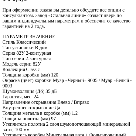
При оформлении заказа вы детально обсудите все опции с
консультантом. Завод «Стальная линия» создаст дверь по
вашим индивидуальным параметрам и обеспечит ее качество
гарантией на 2 года.
ПАРАМЕТР
ЗНАЧЕНИЕ
Стиль
Классический
Тип установки
В дом
Серия
82У 2-контурная
Тип серии
2-контурная
Модель серии
82У
Коллекция
Classic
Толщина коробки (мм)
120
Окраска (цвет) коробки
Муар «Черный» 9005 / Муар «Белый»
9003
Шумоизоляция (Дб)
35 дБ
Гарантия, мес.
24
Направление открывания
Влево / Вправо
Внутреннее открывание
Да
Толщина металла в коробке (мм)
1.2
Толщина полотна (мм)
97
Утеплитель полотна
2 слоя шумопоглощающей минеральной
ваты, 100 мм
Утеплитель коробки
Минеральная вата + Фольгированный