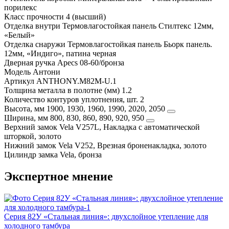
порилекс
Класс прочности
4 (высший)
Отделка внутри
Термовлагостойкая панель Стилтекс 12мм,
«Белый»
Отделка снаружи
Термовлагостойкая панель Бьорк панель.
12мм, «Индиго», патина черная
Дверная ручка
Apecs 08-60/бронза
Модель
Антони
Артикул
ANTHONY.M82M-U.1
Толщина металла в полотне (мм)
1.2
Количество контуров уплотнения, шт.
2
Высота, мм
1900, 1930, 1960, 1990, 2020, 2050
Ширина, мм
800, 830, 860, 890, 920, 950
Верхний замок
Vela V257L, Накладка с автоматической
шторкой, золото
Нижний замок
Vela V252, Врезная броненакладка, золото
Цилиндр замка
Vela, бронза
Экспертное мнение
Серия 82У «Стальная линия»: двухслойное утепление для
холодного тамбура