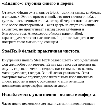
«Индиго»: глубина синего в дереве.
Оттенок «Индиго» в палитре Bjork - один из самых глубоких
и сложных. Это не просто синий, это цвет ночного неба, с
густым, насыщенным тоном, который черная патина делает
еще более многогранным. Такая дверь не будет кричащим
акцентом, но притягивает взгляд своей глубиной и
благородством. Атмосферостойкость панели Bjork
гарантирует, что этот насыщенный цвет не выгорит и не
потеряет свою магию под солнцем.
SteelTex® белый: практичная чистота.
Внутренняя панель SteelTex® белого цвета - это идеальный
фон для любого интерьера. Ее мягкая текстура приятна на
ощупь, скрывает мелкие недостатки стены и, что важно,
маскирует следы от рук. За ней легко ухаживать. Этот
материал также служит дополнительным изоляционным
слоем, работая в паре с основным утеплителем для
повышения энергоэффективности двери.
Незыблемость уплотнения - основа комфорта.
Часто после нескольких лет эксплуатации дверь начинает