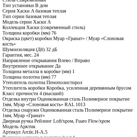
Тип установки
В дом
Серия
Хаски A базовая теплая
Тип серии
базовая теплая
Модель серии
Хаски A
Коллекция
Хаски (современный стиль)
Толщина коробки (мм)
76
Окраска (цвет) коробки
Муар «Гранат» / Муар «Слоновая
кость»
Шумоизоляция (Дб)
32 дБ
Гарантия, мес.
24
Направление открывания
Влево / Вправо
Внутреннее открывание
Да
Толщина металла в коробке (мм)
1
Толщина полотна (мм)
77
Утеплитель полотна
Пенополистирол
Утеплитель коробки
Коробка, усиленная деревянным брусом
Класс прочности
4 (высший)
Отделка внутри
Оцинкованная сталь Полимерное покрытие
1мм, Муар «Слоновая кость» RAL 1013
Отделка снаружи
Оцинкованная сталь Полимерное покрытие
1мм, Муар «Гранат»
Дверная ручка
Рейлинг Loft/хром, Fuaro Flow/хром
Модель
Арктик
Артикул
Arctic.H-A.5