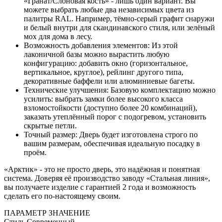
«Гранат/Слоновая кость» - лишь один вариант. Вы
можете выбрать любые два независимых цвета из
палитры RAL. Например, тёмно-серый графит снаружи
и белый внутри для скандинавского стиля, или зелёный
мох для дома в лесу.
Возможность добавления элементов: Из этой
лаконичной базы можно вырастить любую
конфигурацию: добавить окно (горизонтальное,
вертикальное, круглое), рейлинг другого типа,
декоративные баффели или алюминиевые багеты.
Технические улучшения: Базовую комплектацию можно
усилить: выбрать замки более высокого класса
взломостойкости (доступно более 20 комбинаций),
заказать утеплённый порог с подогревом, установить
скрытые петли.
Точный размер: Дверь будет изготовлена строго по
вашим размерам, обеспечивая идеальную посадку в
проём.
«Арктик» - это не просто дверь, это надёжная и понятная
система. Доверяя её производство заводу «Стальная линия»,
вы получаете изделие с гарантией 2 года и возможность
сделать его по-настоящему своим.
ПАРАМЕТР
ЗНАЧЕНИЕ
Стиль
Современный