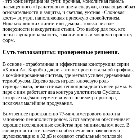
- это концентрация на сути: прочная, монолитная панель
насыщенного «Гранатового» цвета снаружи, создающая образ
основательности и защиты, и светлая, уютная «Слоновая
кость» внутри, наполняющая прихожую спокойствием.
Никаких лишних линий или декора - только чистые
поверхности и аккуратные стыки. Это выбор для тех, кто
ценит функциональность, лаконичность и мощную простоту
форм.
Суть теплозащиты: проверенные решения.
В основе - отработанная и эффективная конструкция серии
«Хаски А». Коробка двери - это не просто стальной профиль,
а комбинированная система, где металл усилен деревянным
термобрусом. Дерево здесь играет ключевую роль
терморазрыва, резко снижая теплопроводность всей рамы. В
паре с ним работают два контура уплотнителя Cyclone,
которые надёжно герметизируют периметр притвора,
исключая малейшие продувания.
Внутреннее пространство 77-миллиметрового полотна
заполнено пенополистиролом. Этот материал обеспечивает
хорошие изоляционные свойства при минимальном весе. В
совокупности эти элементы обеспечивают заявленную
шумоизоляцию в 32 дБ и создают стабильный тепловой