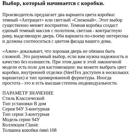
Выбор, который начинается с коробки.
Производитель предлагает два варианта цвета коробки:
темный «Антрацит» или светлый «Снежный». Этот выбор
существенно меняет восприятие. Темная коробка создаст
единый темный массив с полотном, светлая - контрастную
раму, выделяющую дверь. Оба варианта по-своему интересны
и должны соотноситься с цветом фасада вашего дома.
«Ажен» доказывает, что хорошая дверь не обязана быть
сложной. Это разумный выбор, если вам нужна надежность и
качество без излишеств. При этом даже в этой лаконичной
модели есть поле для кастомизации: вы можете выбрать цвет
коробки, внутренней отделки (SteelTex доступен в нескольких
вариантах) и тип хромированной фурнитуры. Иногда
простота - это и есть высшая степень индивидуальности.
ПАРАМЕТР
ЗНАЧЕНИЕ
Стиль
Классический
Тип установки
В дом
Серия
94У 3-контурная
Тип серии
3-контурная
Модель серии
94У
Коллекция
Classic
Толщина коробки (мм)
108