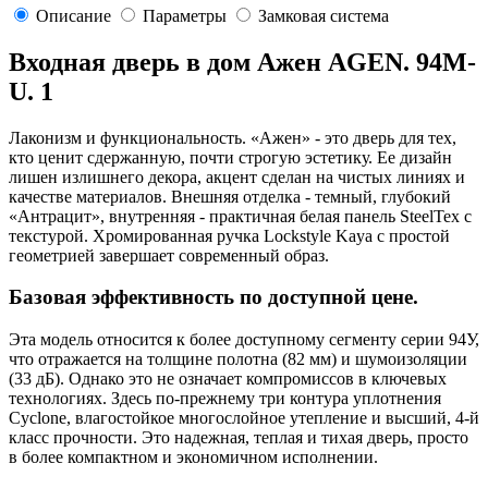
Описание
Параметры
Замковая система
Входная дверь в дом Ажен AGEN. 94M-
U. 1
Лаконизм и функциональность. «Ажен» - это дверь для тех,
кто ценит сдержанную, почти строгую эстетику. Ее дизайн
лишен излишнего декора, акцент сделан на чистых линиях и
качестве материалов. Внешняя отделка - темный, глубокий
«Антрацит», внутренняя - практичная белая панель SteelTex с
текстурой. Хромированная ручка Lockstyle Kaya с простой
геометрией завершает современный образ.
Базовая эффективность по доступной цене.
Эта модель относится к более доступному сегменту серии 94У,
что отражается на толщине полотна (82 мм) и шумоизоляции
(33 дБ). Однако это не означает компромиссов в ключевых
технологиях. Здесь по-прежнему три контура уплотнения
Cyclone, влагостойкое многослойное утепление и высший, 4-й
класс прочности. Это надежная, теплая и тихая дверь, просто
в более компактном и экономичном исполнении.