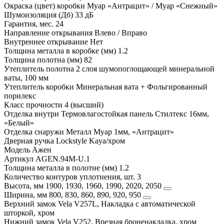
Окраска (цвет) коробки
Муар «Антрацит» / Муар «Снежный»
Шумоизоляция (Дб)
33 дБ
Гарантия, мес.
24
Направление открывания
Влево / Вправо
Внутреннее открывание
Нет
Толщина металла в коробке (мм)
1.2
Толщина полотна (мм)
82
Утеплитель полотна
2 слоя шумопоглощающей минеральной
ваты, 100 мм
Утеплитель коробки
Минеральная вата + Фольгированный
порилекс
Класс прочности
4 (высший)
Отделка внутри
Термовлагостойкая панель Стилтекс 16мм,
«Белый»
Отделка снаружи
Металл Муар 1мм, «Антрацит»
Дверная ручка
Lockstyle Kaya/хром
Модель
Ажен
Артикул
AGEN.94M-U.1
Толщина металла в полотне (мм)
1.2
Количество контуров уплотнения, шт.
3
Высота, мм
1900, 1930, 1960, 1990, 2020, 2050
Ширина, мм
800, 830, 860, 890, 920, 950
Верхний замок
Vela V257L, Накладка с автоматической
шторкой, хром
Нижний замок
Vela V252, Врезная броненакладка, хром