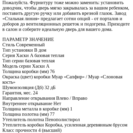
Пожалуйста. Фурнитуру тоже можно заменить: установить
доводчик, чтобы дверь мягко закрывалась за вашим ребенком,
поставить другую ручку или добавить врезной глазок. Завод
«Стальная линия» предлагает сотни опций - от порталов и
доборов до вентиляционных решеток и подогрева. Приходите
в салон и соберите идеальную дверь для вашего дома.
ПАРАМЕТР
ЗНАЧЕНИЕ
Стиль
Современный
Тип установки
В дом
Серия
Хаски A базовая теплая
Тип серии
базовая теплая
Модель серии
Хаски A
Толщина коробки (мм)
76
Окраска (цвет) коробки
Муар «Сапфир» / Муар «Слоновая
кость»
Шумоизоляция (Дб)
32 дБ
Гарантия, мес.
24
Направление открывания
Влево / Вправо
Внутреннее открывание
Нет
Толщина металла в коробке (мм)
1
Толщина полотна (мм)
77
Утеплитель полотна
Пенополистирол
Утеплитель коробки
Коробка, усиленная деревянным брусом
Класс прочности
4 (высший)