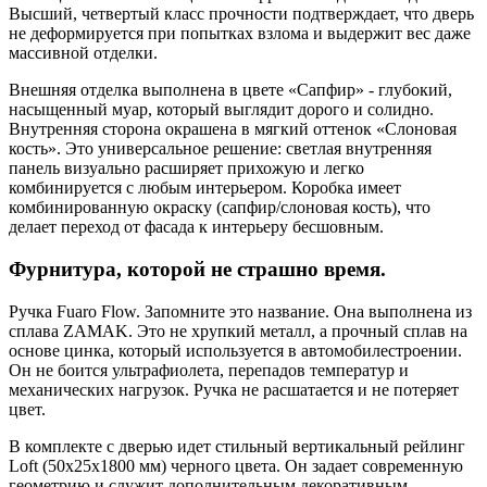
Высший, четвертый класс прочности подтверждает, что дверь
не деформируется при попытках взлома и выдержит вес даже
массивной отделки.
Внешняя отделка выполнена в цвете «Сапфир» - глубокий,
насыщенный муар, который выглядит дорого и солидно.
Внутренняя сторона окрашена в мягкий оттенок «Слоновая
кость». Это универсальное решение: светлая внутренняя
панель визуально расширяет прихожую и легко
комбинируется с любым интерьером. Коробка имеет
комбинированную окраску (сапфир/слоновая кость), что
делает переход от фасада к интерьеру бесшовным.
Фурнитура, которой не страшно время.
Ручка Fuaro Flow. Запомните это название. Она выполнена из
сплава ZAMAK. Это не хрупкий металл, а прочный сплав на
основе цинка, который используется в автомобилестроении.
Он не боится ультрафиолета, перепадов температур и
механических нагрузок. Ручка не расшатается и не потеряет
цвет.
В комплекте с дверью идет стильный вертикальный рейлинг
Loft (50х25х1800 мм) черного цвета. Он задает современную
геометрию и служит дополнительным декоративным