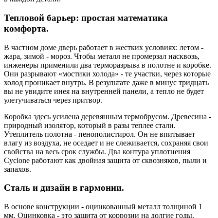
Тепловой барьер: простая математика
комфорта.
В частном доме дверь работает в жестких условиях: летом -
жара, зимой - мороз. Чтобы металл не промерзал насквозь,
инженеры применили два терморазрыва в полотне и коробке.
Они разрывают «мостики холода» - те участки, через которые
холод проникает внутрь. В результате даже в минус тридцать
вы не увидите инея на внутренней панели, а тепло не будет
улетучиваться через притвор.
Коробка здесь усилена деревянным термобрусом. Древесина -
природный изолятор, который в разы теплее стали.
Утеплитель полотна - пенополистирол. Он не впитывает
влагу из воздуха, не оседает и не слеживается, сохраняя свои
свойства на весь срок службы. Два контура уплотнения
Cyclone работают как двойная защита от сквозняков, пыли и
запахов.
Сталь и дизайн в гармонии.
В основе конструкции - оцинкованный металл толщиной 1
мм. Оцинковка - это защита от коррозии на долгие годы.