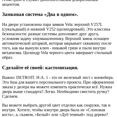
акцентом.
Замковая система «Два в одном».
На двери установлена пара замков Vela: верхний V257L
(сувальдный) и нижний V252 (цилиндровый). Это классика
безопасности: разные системы дополняют друг друга,
усложняя задачу злоумышленнику. Верхний замок оснащен
автоматической шторкой, которая закрывает скважину после
того, как вы вынули ключ - никакой грязи и пыли внутри
механизма. Цилиндр Vela черного цвета завершает стильный
образ.
Сделайте её своей: кастомизация.
Важно: DETROIT. H-A. 1 - это не железный лист с конвейера.
Это база для вашего персонального проекта. При оформлении
заказа у дилера вы можете изменить практически всё. Нужна
дверь выше стандарта? Легко. Необходимо сместить ручку?
Сделаем.
Вы можете выбрать другой цвет отделки как снаружи, так и
внутри. Хотите, чтобы изнутри дверь была не «Слоновая
кость», а, скажем, «Белый» или «Дуб темный» под дерево?