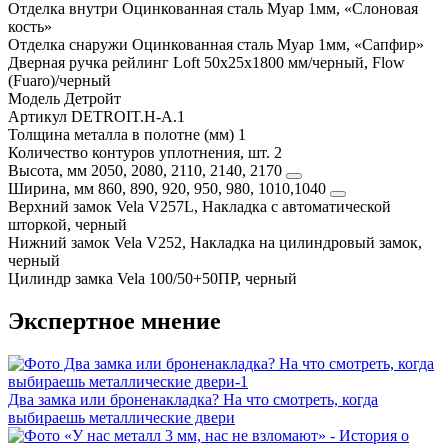
Отделка внутри
Оцинкованная сталь Муар 1мм, «Слоновая
кость»
Отделка снаружи
Оцинкованная сталь Муар 1мм, «Сапфир»
Дверная ручка
рейлинг Loft 50х25х1800 мм/черный, Flow
(Fuaro)/черный
Модель
Детройт
Артикул
DETROIT.H-A.1
Толщина металла в полотне (мм)
1
Количество контуров уплотнения, шт.
2
Высота, мм
2050, 2080, 2110, 2140, 2170
Ширина, мм
860, 890, 920, 950, 980, 1010,1040
Верхний замок
Vela V257L, Накладка с автоматической
шторкой, черный
Нижний замок
Vela V252, Накладка на цилиндровый замок,
черный
Цилиндр замка
Vela 100/50+50ПР, черный
Экспертное мнение
Два замка или броненакладка? На что смотреть, когда
выбираешь металлические двери