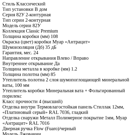
Стиль
Классический
Тип установки
В дом
Серия
82У 2-контурная
Тип серии
2-контурная
Модель серии
82У
Коллекция
Classic Premium
Толщина коробки (мм)
108
Окраска (цвет) коробки
Муар «Антрацит»
Шумоизоляция (Дб)
35 дБ
Гарантия, мес.
24
Направление открывания
Влево / Вправо
Внутреннее открывание
Да
Толщина металла в коробке (мм)
1.2
Толщина полотна (мм)
85
Утеплитель полотна
2 слоя шумопоглощающей минеральной
ваты, 100 мм
Утеплитель коробки
Минеральная вата + Фольгированный
порилекс
Класс прочности
4 (высший)
Отделка внутри
Термовлагостойкая панель Стиллак 12мм,
«Платиновый серый» RAL 7036, гладкий
Отделка снаружи
Металл Полимерное покрытие 1мм, Муар
«Антрацит» RAL 7016
Дверная ручка
Flow (Fuaro)/черный
Модель
Джованни