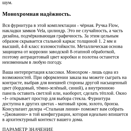
шум.
Монохромная надёжность.
Вся фурнитура в этой комплектации - чёрная. Ручка Flow,
накладки замков Vela, цилиндр. Это не случайность, а часть
дизайна, подчёркивающая графичность. За этим цельным
образом скрывается стальной каркас толщиной 1. 2 мм и
высший, 4-й класс взломостойкости. Металлическая основа
защищена от коррозии заводской 8-этапной обработкой,
поэтому антрацитовый цвет коробки и полотна останется
неизменным в любую погоду.
Ваша интерпретация классики. Монохром - лишь одна из
возможностей. При оформлении заказа вы можете сыграть на
контрасте, выбрав для внешней стороны другой насыщенный
цвет (бордовый, тёмно-зелёный, синий), а внутреннюю
панель оставить светлой или, наоборот, сделать тёплой. Окно
«I» открывает простор для выбора стекла. Фурнитура
доступна в других цветах - матовый хром, золото, бронза.
Консультант дилера «Стальная линия» поможет вам собрать
«Джованни» в той конфигурации, которая идеально впишется
в архитектурный контекст вашего дома.
ПАРАМЕТР
ЗНАЧЕНИЕ