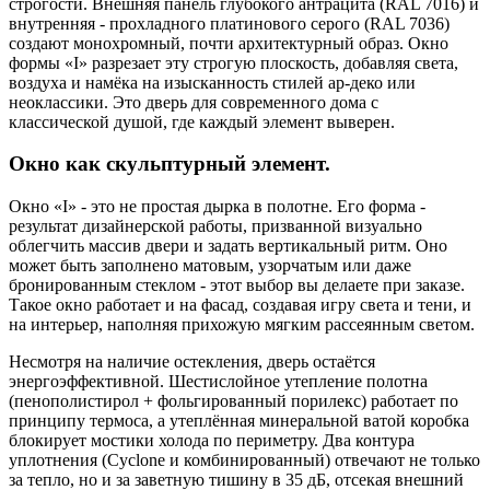
строгости. Внешняя панель глубокого антрацита (RAL 7016) и
внутренняя - прохладного платинового серого (RAL 7036)
создают монохромный, почти архитектурный образ. Окно
формы «I» разрезает эту строгую плоскость, добавляя света,
воздуха и намёка на изысканность стилей ар-деко или
неоклассики. Это дверь для современного дома с
классической душой, где каждый элемент выверен.
Окно как скульптурный элемент.
Окно «I» - это не простая дырка в полотне. Его форма -
результат дизайнерской работы, призванной визуально
облегчить массив двери и задать вертикальный ритм. Оно
может быть заполнено матовым, узорчатым или даже
бронированным стеклом - этот выбор вы делаете при заказе.
Такое окно работает и на фасад, создавая игру света и тени, и
на интерьер, наполняя прихожую мягким рассеянным светом.
Несмотря на наличие остекления, дверь остаётся
энергоэффективной. Шестислойное утепление полотна
(пенополистирол + фольгированный порилекс) работает по
принципу термоса, а утеплённая минеральной ватой коробка
блокирует мостики холода по периметру. Два контура
уплотнения (Cyclone и комбинированный) отвечают не только
за тепло, но и за заветную тишину в 35 дБ, отсекая внешний