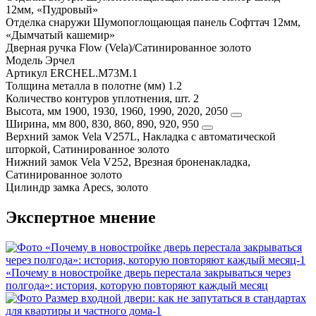
12мм, «Пудровый»
Отделка снаружи
Шумопоглощающая панель Софттач 12мм,
«Дымчатый кашемир»
Дверная ручка
Flow (Vela)/Сатинированное золото
Модель
Эрчел
Артикул
ERCHEL.M73M.1
Толщина металла в полотне (мм)
1.2
Количество контуров уплотнения, шт.
2
Высота, мм
1900, 1930, 1960, 1990, 2020, 2050
Ширина, мм
800, 830, 860, 890, 920, 950
Верхний замок
Vela V257L, Накладка с автоматической
шторкой, Сатинированное золото
Нижний замок
Vela V252, Врезная броненакладка,
Сатинированное золото
Цилиндр замка
Apecs, золото
Экспертное мнение
«Почему в новостройке дверь перестала закрываться через
полгода»: история, которую повторяют каждый месяц