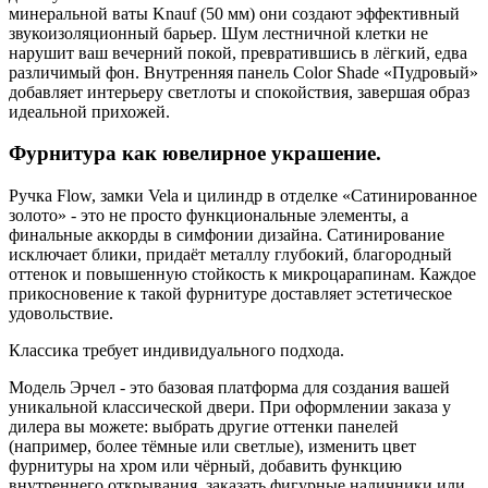
минеральной ваты Knauf (50 мм) они создают эффективный
звукоизоляционный барьер. Шум лестничной клетки не
нарушит ваш вечерний покой, превратившись в лёгкий, едва
различимый фон. Внутренняя панель Color Shade «Пудровый»
добавляет интерьеру светлоты и спокойствия, завершая образ
идеальной прихожей.
Фурнитура как ювелирное украшение.
Ручка Flow, замки Vela и цилиндр в отделке «Сатинированное
золото» - это не просто функциональные элементы, а
финальные аккорды в симфонии дизайна. Сатинирование
исключает блики, придаёт металлу глубокий, благородный
оттенок и повышенную стойкость к микроцарапинам. Каждое
прикосновение к такой фурнитуре доставляет эстетическое
удовольствие.
Классика требует индивидуального подхода.
Модель Эрчел - это базовая платформа для создания вашей
уникальной классической двери. При оформлении заказа у
дилера вы можете: выбрать другие оттенки панелей
(например, более тёмные или светлые), изменить цвет
фурнитуры на хром или чёрный, добавить функцию
внутреннего открывания, заказать фигурные наличники или