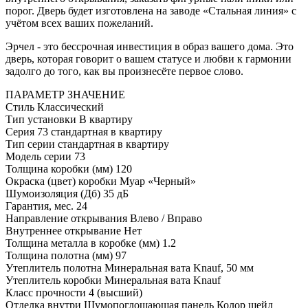
порог. Дверь будет изготовлена на заводе «Стальная линия» с
учётом всех ваших пожеланий.
Эрчел - это бессрочная инвестиция в образ вашего дома. Это
дверь, которая говорит о вашем статусе и любви к гармонии
задолго до того, как вы произнесёте первое слово.
ПАРАМЕТР
ЗНАЧЕНИЕ
Стиль
Классический
Тип установки
В квартиру
Серия
73 стандартная в квартиру
Тип серии
стандартная в квартиру
Модель серии
73
Толщина коробки (мм)
120
Окраска (цвет) коробки
Муар «Черный»
Шумоизоляция (Дб)
35 дБ
Гарантия, мес.
24
Направление открывания
Влево / Вправо
Внутреннее открывание
Нет
Толщина металла в коробке (мм)
1.2
Толщина полотна (мм)
97
Утеплитель полотна
Минеральная вата Knauf, 50 мм
Утеплитель коробки
Минеральная вата Knauf
Класс прочности
4 (высший)
Отделка внутри
Шумопоглощающая панель Колор шейд