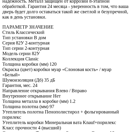
надежность. Металл защищен от коррозии 8-этапной
обработкой. Гарантия 24 месяца - уверенность в том, что ваша
дверь будет долго оставаться такой же светлой и безупречной,
как в день установки.
ПАРАМЕТР
ЗНАЧЕНИЕ
Стиль
Классический
Тип установки
В дом
Серия
82У 2-контурная
Тип серии
2-контурная
Модель серии
82У
Коллекция
Classic
Толщина коробки (мм)
120
Окраска (цвет) коробки
муар «Слоновая кость» / муар
«Белый»
Шумоизоляция (Дб)
35 дБ
Гарантия, мес.
24
Направление открывания
Влево / Вправо
Внутреннее открывание
Нет
Толщина металла в коробке (мм)
1.2
Толщина полотна (мм)
97
Утеплитель полотна
Пенополистирол + фольгированный
порилекс
Утеплитель коробки
Минеральная вата Knauf+порилекс
Класс прочности
4 (высший)