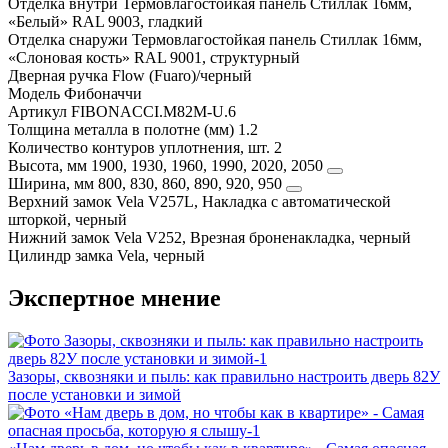
Отделка внутри
Термовлагостойкая панель Стиллак 16мм,
«Белый» RAL 9003, гладкий
Отделка снаружи
Термовлагостойкая панель Стиллак 16мм,
«Слоновая кость» RAL 9001, структурный
Дверная ручка
Flow (Fuaro)/черный
Модель
Фибоначчи
Артикул
FIBONACCI.M82M-U.6
Толщина металла в полотне (мм)
1.2
Количество контуров уплотнения, шт.
2
Высота, мм
1900, 1930, 1960, 1990, 2020, 2050
Ширина, мм
800, 830, 860, 890, 920, 950
Верхний замок
Vela V257L, Накладка с автоматической
шторкой, черный
Нижний замок
Vela V252, Врезная броненакладка, черный
Цилиндр замка
Vela, черный
Экспертное мнение
Зазоры, сквозняки и пыль: как правильно настроить дверь 82У
после установки и зимой