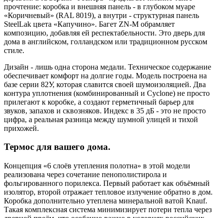
прочтение: коробка и внешняя панель - в глубоком муаре
«Коричневый» (RAL 8019), а внутри - структурная панель
SteelLak цвета «Капучино». Багет ZN-M обрамляет
композицию, добавляя ей респектабельности. Это дверь для
дома в английском, голландском или традиционном русском
стиле.
Дизайн - лишь одна сторона медали. Техническое содержание
обеспечивает комфорт на долгие годы. Модель построена на
базе серии 82У, которая славится своей шумоизоляцией. Два
контура уплотнения (комбинированный и Cyclone) не просто
прилегают к коробке, а создают герметичный барьер для
звуков, запахов и сквозняков. Индекс в 35 дБ - это не просто
цифра, а реальная разница между шумной улицей и тихой
прихожей.
Термос для вашего дома.
Концепция «6 слоёв утепления полотна» в этой модели
реализована через сочетание пенополистирола и
фольгированного порилекса. Первый работает как объёмный
изолятор, второй отражает тепловое излучение обратно в дом.
Коробка дополнительно утеплена минеральной ватой Knauf.
Такая комплексная система минимизирует потери тепла через