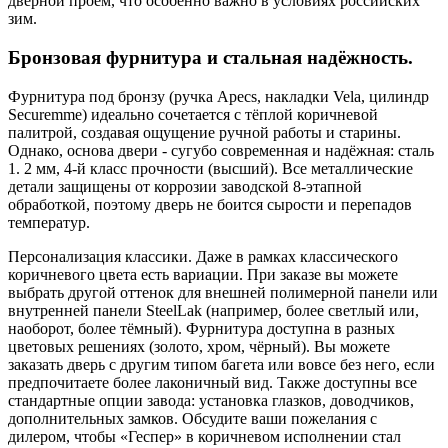
дверной проём, что особенно важно в условиях российских
зим.
Бронзовая фурнитура и стальная надёжность.
Фурнитура под бронзу (ручка Apecs, накладки Vela, цилиндр
Securemme) идеально сочетается с тёплой коричневой
палитрой, создавая ощущение ручной работы и старины.
Однако, основа двери - сугубо современная и надёжная: сталь
1. 2 мм, 4-й класс прочности (высший). Все металлические
детали защищены от коррозии заводской 8-этапной
обработкой, поэтому дверь не боится сырости и перепадов
температур.
Персонализация классики. Даже в рамках классического
коричневого цвета есть вариации. При заказе вы можете
выбрать другой оттенок для внешней полимерной панели или
внутренней панели SteelLak (например, более светлый или,
наоборот, более тёмный). Фурнитура доступна в разных
цветовых решениях (золото, хром, чёрный). Вы можете
заказать дверь с другим типом багета или вовсе без него, если
предпочитаете более лаконичный вид. Также доступны все
стандартные опции завода: установка глазков, доводчиков,
дополнительных замков. Обсудите ваши пожелания с
дилером, чтобы «Геспер» в коричневом исполнении стал