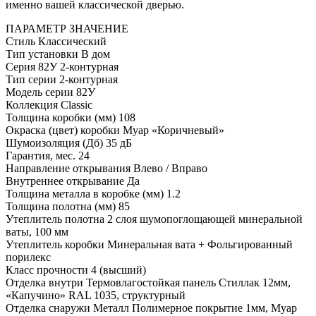
именно вашей классической дверью.
ПАРАМЕТР
ЗНАЧЕНИЕ
Стиль
Классический
Тип установки
В дом
Серия
82У 2-контурная
Тип серии
2-контурная
Модель серии
82У
Коллекция
Classic
Толщина коробки (мм)
108
Окраска (цвет) коробки
Муар «Коричневый»
Шумоизоляция (Дб)
35 дБ
Гарантия, мес.
24
Направление открывания
Влево / Вправо
Внутреннее открывание
Да
Толщина металла в коробке (мм)
1.2
Толщина полотна (мм)
85
Утеплитель полотна
2 слоя шумопоглощающей минеральной
ваты, 100 мм
Утеплитель коробки
Минеральная вата + Фольгированный
порилекс
Класс прочности
4 (высший)
Отделка внутри
Термовлагостойкая панель Стиллак 12мм,
«Капучино» RAL 1035, структурный
Отделка снаружи
Металл Полимерное покрытие 1мм, Муар