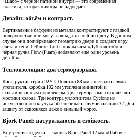
«Шабо» с чёрной патиной внутри — это современная
классика, которая никогда не надоедает.
Дизайн: объём и контраст.
Вертикальные баффели из металла контрастируют с гладкой
поверхностью или могут совпадать с ней по цвету. В данном
случае они подчёркивают геометрию двери и создают игру
света и тени. Рейлинг Loft с покрытием «Дуб золотой» и
чёрная ручка Flow (Fuaro) добавляют ещё один уровень
дизайна.
Теплоизоляция: два терморазрыва.
Конструктив серии 92УТ. Полотно 88 мм с шестью слоями
утеплителя, коробка 102 мм утеплена минватой и
фольгированным порилексом. Два терморазрыва исключают
мостики холода. Три контура уплотнителя Cyclone из
искусственного каучука обеспечивают шумоизоляцию 32 дБ и
защиту от сквозняков даже в сильный мороз.
Bjork Panel: натуральность и стойкость.
Внутренняя отделка — панель Bjork Panel 12 мм «Шабо» с