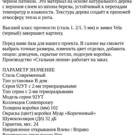
чёрной патиной. Это материал на основе натурального дерева
с верхним слоем из шпона березы, устойчивый к перепадам
температур и влажности. Текстура дерева создаёт в прихожей
атмосферу тепла и уюта.
Высший класс прочности (сталь 1. 2/1. 5 мм) и замки Vela
(черный) завершают картину.
Перед вами база для вашего проекта. В салоне вы сможете
выбрать точные размеры, изменить цвет отделки, добавить
опции: доводчик, скрытые петли, подогрев коробки.
Производство «Стальная линия» работает на заказ.
ПАРАМЕТР
ЗНАЧЕНИЕ
Стиль
Современный
Тип установки
В дом
Серия
92УТ с 2-мя терморазрывами
Тип серии
с 2-мя терморазрывами
Модель серии
92УТ
Коллекция
Contemporary
Толщина коробки (мм)
102
Окраска (цвет) коробки
Муар «Коричневый»
Шумоизоляция (Дб)
32 дБ
Гарантия, мес.
24
Направление открывания
Влево / Вправо
Внутреннее открывание
Нет