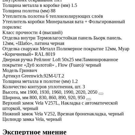
Толщина металла в коробке (мм)
1.5
Толщина полотна (мм)
88
Утеплитель полотна
6 теплоизолирующих слоёв
Утеплитель коробки
Минеральная вата + Фольгированный
порилекс
Класс прочности
4 (высший)
Отделка внутри
Термовлагостойкая панель Бьорк панель.
12мм, «Шабо», патина черная
Отделка снаружи
Металл Полимерное покрытие 12мм, Муар
«Коричневый» RAL 8019
Дверная ручка
Рейлинг Loft 50х25 мм/Ламинированное
покрытие «Дуб золотой» , Flow (Fuaro)/ черный
Модель
Гринвич
Артикул
Greenwich.92M-UT.2
Толщина металла в полотне (мм)
1.2
Количество контуров уплотнения, шт.
3
Высота, мм
1900, 1930, 1960, 1990, 2020, 2050
Ширина, мм
800, 830, 860, 890, 920, 950
Верхний замок
Vela V257L, Накладка с автоматической
шторкой, черный
Нижний замок
Vela V252, Врезная броненакладка, черный
Цилиндр замка
Vela, черный
Экспертное мнение