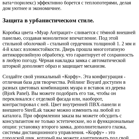
вата+порилекс) эффективно борется с теплопотерями, делая
дом уютнее и экономичнее.
Защита в урбанистическом стиле.
Коробка цвета «Муар Антрацит» сливается с тёмной внешней
панелью, создавая монолитное впечатление. Под этой
стильной оболочкой - стальной сердечник толщиной 1. 2 мм и
4-й класс взломостойкости. Дверь прошла многоэтапную
антикоррозийную обработку, что гарантирует её сохранность
в любую погоду. Чёрная накладка замка с автоматической
шторкой дополняет образ и защищает механизм.
Создайте свой уникальный «Корфу». Эта конфигурация -
отличная база для творчества. Рейлинг Boyard доступен в
разных цветовых комбинациях муара и вставок из дерева
(Bjork Panel). Вы можете подобрать его так, чтобы он
перекликался с отделкой фасада или, наоборот,
контрастировал с ней. Цвет внутренней ПВХ-панели и
внешнего SteelLak также можно изменить на любой из
каталога. При оформлении заказа вы можете обсудить с
консультантом не только эстетические, но и функциональные
опции: установку второго замка, дополнительного глазка,
системы дистанционного управления. «Корфу» - это
городской шик, который вы можете адаптировать под свой