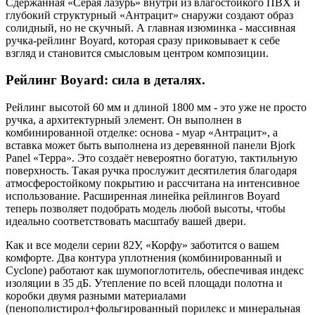
Сдержанная «Серая лазурь» внутри из влагостойкого ПВХ и
глубокий структурный «Антрацит» снаружи создают образ
солидный, но не скучный. А главная изюминка - массивная
ручка-рейлинг Boyard, которая сразу приковывает к себе
взгляд и становится смысловым центром композиции.
Рейлинг Boyard: сила в деталях.
Рейлинг высотой 60 мм и длиной 1800 мм - это уже не просто
ручка, а архитектурный элемент. Он выполнен в
комбинированной отделке: основа - муар «Антрацит», а
вставка может быть выполнена из деревянной панели Bjork
Panel «Терра». Это создаёт невероятно богатую, тактильную
поверхность. Такая ручка прослужит десятилетия благодаря
атмосферостойкому покрытию и рассчитана на интенсивное
использование. Расширенная линейка рейлингов Boyard
теперь позволяет подобрать модель любой высоты, чтобы
идеально соответствовать масштабу вашей двери.
Как и все модели серии 82У, «Корфу» заботится о вашем
комфорте. Два контура уплотнения (комбинированный и
Cyclone) работают как шумопоглотитель, обеспечивая индекс
изоляции в 35 дБ. Утепление по всей площади полотна и
коробки двумя разными материалами
(пенополистирол+фольгированный порилекс и минеральная