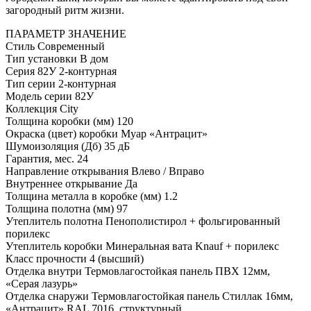
загородный ритм жизни.
ПАРАМЕТР
ЗНАЧЕНИЕ
Стиль
Современный
Тип установки
В дом
Серия
82У 2-контурная
Тип серии
2-контурная
Модель серии
82У
Коллекция
City
Толщина коробки (мм)
120
Окраска (цвет) коробки
Муар «Антрацит»
Шумоизоляция (Дб)
35 дБ
Гарантия, мес.
24
Направление открывания
Влево / Вправо
Внутреннее открывание
Да
Толщина металла в коробке (мм)
1.2
Толщина полотна (мм)
97
Утеплитель полотна
Пенополистирол + фольгированный
порилекс
Утеплитель коробки
Минеральная вата Knauf + порилекс
Класс прочности
4 (высший)
Отделка внутри
Термовлагостойкая панель ПВХ 12мм,
«Серая лазурь»
Отделка снаружи
Термовлагостойкая панель Стиллак 16мм,
«Антрацит» RAL 7016, структурный