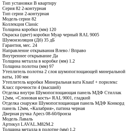
Тип установки
В квартиру
Серия
82 2-контурная
Тип серии
2-контурная
Модель серии
82
Коллекция
Classic
Толщина коробки (мм)
120
Окраска (цвет) коробки
Муар черный RAL 9005
Шумоизоляция (Дб)
35 дБ
Гарантия, мес.
24
Направление открывания
Влево / Вправо
Внутреннее открывание
Да
Толщина металла в коробке (мм)
1.2
Толщина полотна (мм)
97
Утеплитель полотна
2 слоя шумопоглощающей минеральной
ваты, 100 мм
Утеплитель коробки
Минеральная вата Knauf + порилекс
Класс прочности
4 (высший)
Отделка внутри
Шумопоглощающая панель МДФ Стиллак
12мм, «Слоновая кость» RAL 9001, гладкий
Отделка снаружи
Шумопоглощающая панель МДФ Конкорд
панель 12мм, «Калабрия», патина черная
Дверная ручка
Apecs 08-60/бронза
Модель
Лаваль
Артикул
LAVAL.M82M.2
Толщина металла в полотне (мм)
1.2