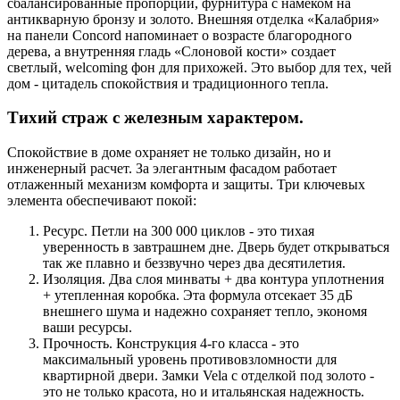
сбалансированные пропорции, фурнитура с намёком на
антикварную бронзу и золото. Внешняя отделка «Калабрия»
на панели Concord напоминает о возрасте благородного
дерева, а внутренняя гладь «Слоновой кости» создает
светлый, welcoming фон для прихожей. Это выбор для тех, чей
дом - цитадель спокойствия и традиционного тепла.
Тихий страж с железным характером.
Спокойствие в доме охраняет не только дизайн, но и
инженерный расчет. За элегантным фасадом работает
отлаженный механизм комфорта и защиты. Три ключевых
элемента обеспечивают покой:
Ресурс. Петли на 300 000 циклов - это тихая
уверенность в завтрашнем дне. Дверь будет открываться
так же плавно и беззвучно через два десятилетия.
Изоляция. Два слоя минваты + два контура уплотнения
+ утепленная коробка. Эта формула отсекает 35 дБ
внешнего шума и надежно сохраняет тепло, экономя
ваши ресурсы.
Прочность. Конструкция 4-го класса - это
максимальный уровень противовзломности для
квартирной двери. Замки Vela с отделкой под золото -
это не только красота, но и итальянская надежность.