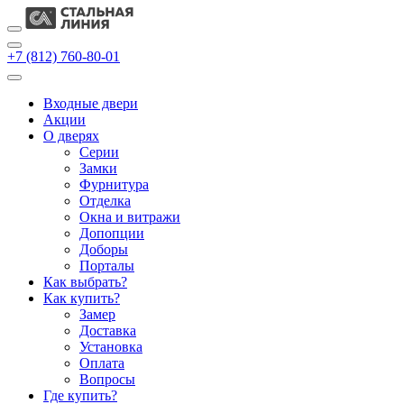
+7 (812) 760-80-01
Входные двери
Акции
О дверях
Cерии
Замки
Фурнитура
Отделка
Окна и витражи
Допопции
Доборы
Порталы
Как выбрать?
Как купить?
Замер
Доставка
Установка
Оплата
Вопросы
Где купить?