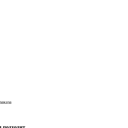
заказа
м подходит