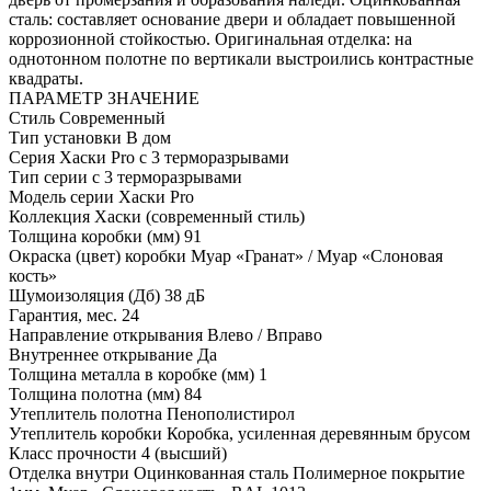
сталь: составляет основание двери и обладает повышенной
коррозионной стойкостью. Оригинальная отделка: на
однотонном полотне по вертикали выстроились контрастные
квадраты.
ПАРАМЕТР
ЗНАЧЕНИЕ
Стиль
Современный
Тип установки
В дом
Серия
Хаски Pro с 3 терморазрывами
Тип серии
с 3 терморазрывами
Модель серии
Хаски Pro
Коллекция
Хаски (современный стиль)
Толщина коробки (мм)
91
Окраска (цвет) коробки
Муар «Гранат» / Муар «Слоновая
кость»
Шумоизоляция (Дб)
38 дБ
Гарантия, мес.
24
Направление открывания
Влево / Вправо
Внутреннее открывание
Да
Толщина металла в коробке (мм)
1
Толщина полотна (мм)
84
Утеплитель полотна
Пенополистирол
Утеплитель коробки
Коробка, усиленная деревянным брусом
Класс прочности
4 (высший)
Отделка внутри
Оцинкованная сталь Полимерное покрытие