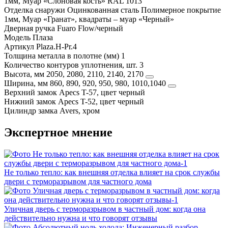
1мм, Муар «Слоновая кость» RAL 1013
Отделка снаружи
Оцинкованная сталь Полимерное покрытие
1мм, Муар «Гранат», квадраты – муар «Черный»
Дверная ручка
Fuaro Flоw/черный
Модель
Плаза
Артикул
Plaza.H-Pr.4
Толщина металла в полотне (мм)
1
Количество контуров уплотнения, шт.
3
Высота, мм
2050, 2080, 2110, 2140, 2170
Ширина, мм
860, 890, 920, 950, 980, 1010,1040
Верхний замок
Apecs T-57, цвет черный
Нижний замок
Apecs T-52, цвет черный
Цилиндр замка
Avers, хром
Экспертное мнение
Не только тепло: как внешняя отделка влияет на срок службы
двери с терморазрывом для частного дома
Уличная дверь с терморазрывом в частный дом: когда она
действительно нужна и что говорят отзывы