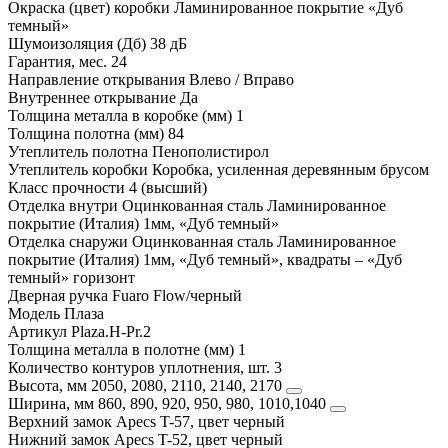
Окраска (цвет) коробки
Ламинированное покрытие «Дуб
темный»
Шумоизоляция (Дб)
38 дБ
Гарантия, мес.
24
Направление открывания
Влево / Вправо
Внутреннее открывание
Да
Толщина металла в коробке (мм)
1
Толщина полотна (мм)
84
Утеплитель полотна
Пенополистирол
Утеплитель коробки
Коробка, усиленная деревянным брусом
Класс прочности
4 (высший)
Отделка внутри
Оцинкованная сталь Ламинированное
покрытие (Италия) 1мм, «Дуб темный»
Отделка снаружи
Оцинкованная сталь Ламинированное
покрытие (Италия) 1мм, «Дуб темный», квадраты – «Дуб
темный» горизонт
Дверная ручка
Fuaro Flоw/черный
Модель
Плаза
Артикул
Plaza.H-Pr.2
Толщина металла в полотне (мм)
1
Количество контуров уплотнения, шт.
3
Высота, мм
2050, 2080, 2110, 2140, 2170
Ширина, мм
860, 890, 920, 950, 980, 1010,1040
Верхний замок
Apecs T-57, цвет черный
Нижний замок
Apecs T-52, цвет черный