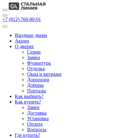
+7 (812) 760-80-01
Входные двери
Акции
О дверях
Cерии
Замки
Фурнитура
Отделка
Окна и витражи
Допопции
Доборы
Порталы
Как выбрать?
Как купить?
Замер
Доставка
Установка
Оплата
Вопросы
Где купить?