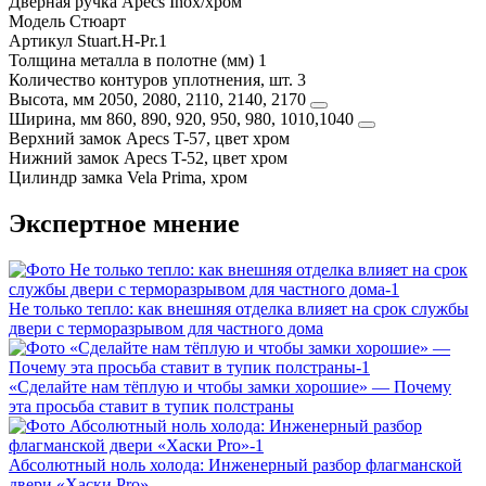
Дверная ручка
Apecs Inox/хром
Модель
Стюарт
Артикул
Stuart.H-Pr.1
Толщина металла в полотне (мм)
1
Количество контуров уплотнения, шт.
3
Высота, мм
2050, 2080, 2110, 2140, 2170
Ширина, мм
860, 890, 920, 950, 980, 1010,1040
Верхний замок
Apecs T-57, цвет хром
Нижний замок
Apecs T-52, цвет хром
Цилиндр замка
Vela Prima, хром
Экспертное мнение
Не только тепло: как внешняя отделка влияет на срок службы
двери с терморазрывом для частного дома
«Сделайте нам тёплую и чтобы замки хорошие» — Почему
эта просьба ставит в тупик полстраны
Абсолютный ноль холода: Инженерный разбор флагманской
двери «Хаски Pro»