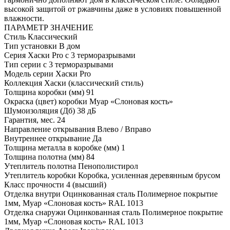
высокой защитой от ржавчины даже в условиях повышенной
влажности.
ПАРАМЕТР
ЗНАЧЕНИЕ
Стиль
Классический
Тип установки
В дом
Серия
Хаски Pro с 3 терморазрывами
Тип серии
с 3 терморазрывами
Модель серии
Хаски Pro
Коллекция
Хаски (классический стиль)
Толщина коробки (мм)
91
Окраска (цвет) коробки
Муар «Слоновая кость»
Шумоизоляция (Дб)
38 дБ
Гарантия, мес.
24
Направление открывания
Влево / Вправо
Внутреннее открывание
Да
Толщина металла в коробке (мм)
1
Толщина полотна (мм)
84
Утеплитель полотна
Пенополистирол
Утеплитель коробки
Коробка, усиленная деревянным брусом
Класс прочности
4 (высший)
Отделка внутри
Оцинкованная сталь Полимерное покрытие
1мм, Муар «Слоновая кость» RAL 1013
Отделка снаружи
Оцинкованная сталь Полимерное покрытие
1мм, Муар «Слоновая кость» RAL 1013