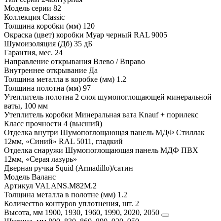
Модель серии
82
Коллекция
Classic
Толщина коробки (мм)
120
Окраска (цвет) коробки
Муар черный RAL 9005
Шумоизоляция (Дб)
35 дБ
Гарантия, мес.
24
Направление открывания
Влево / Вправо
Внутреннее открывание
Да
Толщина металла в коробке (мм)
1.2
Толщина полотна (мм)
97
Утеплитель полотна
2 слоя шумопоглощающей минеральной
ваты, 100 мм
Утеплитель коробки
Минеральная вата Knauf + порилекс
Класс прочности
4 (высший)
Отделка внутри
Шумопоглощающая панель МДФ Стиллак
12мм, «Синий» RAL 5011, гладкий
Отделка снаружи
Шумопоглощающая панель МДФ ПВХ
12мм, «Серая лазурь»
Дверная ручка
Squid (Armadillo)/сатин
Модель
Валанс
Артикул
VALANS.M82M.2
Толщина металла в полотне (мм)
1.2
Количество контуров уплотнения, шт.
2
Высота, мм
1900, 1930, 1960, 1990, 2020, 2050