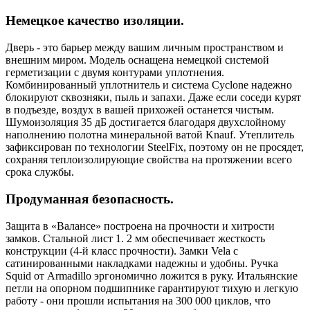
Немецкое качество изоляции.
Дверь - это барьер между вашим личным пространством и
внешним миром. Модель оснащена немецкой системой
герметизации с двумя контурами уплотнения.
Комбинированный уплотнитель и система Cyclone надежно
блокируют сквозняки, пыль и запахи. Даже если соседи курят
в подъезде, воздух в вашей прихожей останется чистым.
Шумоизоляция 35 дБ достигается благодаря двухслойному
наполнению полотна минеральной ватой Knauf. Утеплитель
зафиксирован по технологии SteelFix, поэтому он не просядет,
сохраняя теплоизолирующие свойства на протяжении всего
срока службы.
Продуманная безопасность.
Защита в «Валансе» построена на прочности и хитрости
замков. Стальной лист 1. 2 мм обеспечивает жесткость
конструкции (4-й класс прочности). Замки Vela с
сатинированными накладками надежны и удобны. Ручка
Squid от Armadillo эргономично ложится в руку. Итальянские
петли на опорном подшипнике гарантируют тихую и легкую
работу - они прошли испытания на 300 000 циклов, что