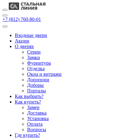
+7 (812) 760-80-01
Входные двери
Акции
О дверях
Cерии
Замки
Фурнитура
Отделка
Окна и витражи
Допопции
Доборы
Порталы
Как выбрать?
Как купить?
Замер
Доставка
Установка
Оплата
Вопросы
Где купить?