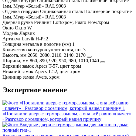
Отделка внутри
Оцинкованная сталь Полимерное покрытие
1мм, Муар «Белый» RAL 9003
Отделка снаружи
Оцинкованная сталь Полимерное покрытие
1мм, Муар «Белый» RAL 9003
Дверная ручка
Рейлинг Loft/хром, Fuaro Flow/хром
Окно
Окно W
Модель
Ларвик
Артикул
Larvik.H-Pr.2
Толщина металла в полотне (мм)
1
Количество контуров уплотнения, шт.
3
Высота, мм
2050, 2080, 2110, 2140, 2170
Ширина, мм
860, 890, 920, 950, 980, 1010,1040
Верхний замок
Apecs T-57, цвет хром
Нижний замок
Apecs T-52, цвет хром
Цилиндр замка
Avers, хром
Экспертное мнение
«Поставили дверь с терморазрывом, а она всё равно «плачет»
- Разговор с хозяином, который нашёл причину
Входные двери с терморазрывом для частного дома: полный