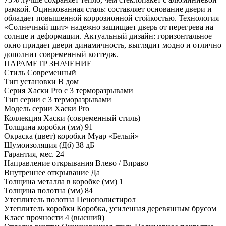
рамкой. Оцинкованная сталь: составляет основание двери и
обладает повышенной коррозионной стойкостью. Технология
«Солнечный щит» надежно защищает дверь от перегрева на
солнце и деформации. Актуальный дизайн: горизонтальное
окно придает двери динамичность, выглядит модно и отлично
дополнит современный коттедж.
ПАРАМЕТР
ЗНАЧЕНИЕ
Стиль
Современный
Тип установки
В дом
Серия
Хаски Pro с 3 терморазрывами
Тип серии
с 3 терморазрывами
Модель серии
Хаски Pro
Коллекция
Хаски (современный стиль)
Толщина коробки (мм)
91
Окраска (цвет) коробки
Муар «Белый»
Шумоизоляция (Дб)
38 дБ
Гарантия, мес.
24
Направление открывания
Влево / Вправо
Внутреннее открывание
Да
Толщина металла в коробке (мм)
1
Толщина полотна (мм)
84
Утеплитель полотна
Пенополистирол
Утеплитель коробки
Коробка, усиленная деревянным брусом
Класс прочности
4 (высший)