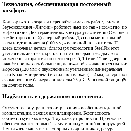
Технология, обеспечивающая постоянный
комфорт.
Комфорт - это когда вы перестаёте замечать работу систем.
Звукоизоляция «Лигейи» работает именно так - незаметно, но
эффективно. Два герметичных контура уплотнения (Cyclone и
комбинированный) - первый рубеж. Два слоя минеральной
ваты внутри полотна (100 мм) - основной поглотитель. И
здесь ключевая деталь: благодаря технологии SteelFix этот
утеплитель жёстко закреплён и не подвержен усадке. Это
инженерная гарантия того, что через 5, 10 или 15 лет дверь не
начнёт пропускать больше шума из-за образовавшихся пустот.
Коробка (120 мм) с двухслойным утеплением (минеральная
вата Knauf + порилекс) и стальной каркас (1. 2 мм) завершают
формирование барьера с индексом 35 дБ. Ваш покой защищён
на долгие годы.
Надёжность в сдержанном исполнении.
Отсутствие внутреннего открывания - особенность данной
комплектации, важная для планировки. Безопасность
соответствует высшему, 4-му классу прочности. Прочность
обеспечивается сталью 1. 2 мм и продуманной конструкцией.
Петли - итальянские, на опорных подшипниках, ресурс