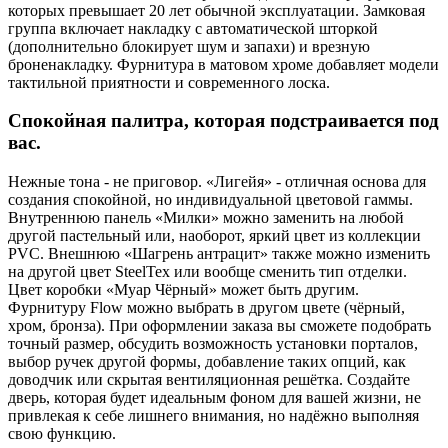
которых превышает 20 лет обычной эксплуатации. Замковая
группа включает накладку с автоматической шторкой
(дополнительно блокирует шум и запахи) и врезную
броненакладку. Фурнитура в матовом хроме добавляет модели
тактильной приятности и современного лоска.
Спокойная палитра, которая подстраивается под
вас.
Нежные тона - не приговор. «Лигейя» - отличная основа для
создания спокойной, но индивидуальной цветовой гаммы.
Внутреннюю панель «Милки» можно заменить на любой
другой пастельный или, наоборот, яркий цвет из коллекции
PVC. Внешнюю «Шагрень антрацит» также можно изменить
на другой цвет SteelTex или вообще сменить тип отделки.
Цвет коробки «Муар Чёрный» может быть другим.
Фурнитуру Flow можно выбрать в другом цвете (чёрный,
хром, бронза). При оформлении заказа вы сможете подобрать
точный размер, обсудить возможность установки порталов,
выбор ручек другой формы, добавление таких опций, как
доводчик или скрытая вентиляционная решётка. Создайте
дверь, которая будет идеальным фоном для вашей жизни, не
привлекая к себе лишнего внимания, но надёжно выполняя
свою функцию.