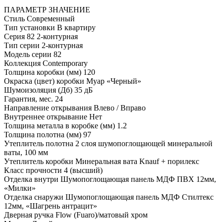
ПАРАМЕТР
ЗНАЧЕНИЕ
Стиль
Современный
Тип установки
В квартиру
Серия
82 2-контурная
Тип серии
2-контурная
Модель серии
82
Коллекция
Contemporary
Толщина коробки (мм)
120
Окраска (цвет) коробки
Муар «Черный»
Шумоизоляция (Дб)
35 дБ
Гарантия, мес.
24
Направление открывания
Влево / Вправо
Внутреннее открывание
Нет
Толщина металла в коробке (мм)
1.2
Толщина полотна (мм)
97
Утеплитель полотна
2 слоя шумопоглощающей минеральной
ваты, 100 мм
Утеплитель коробки
Минеральная вата Knauf + порилекс
Класс прочности
4 (высший)
Отделка внутри
Шумопоглощающая панель МДФ ПВХ 12мм,
«Милки»
Отделка снаружи
Шумопоглощающая панель МДФ Стилтекс
12мм, «Шагрень антрацит»
Дверная ручка
Flow (Fuaro)/матовый хром