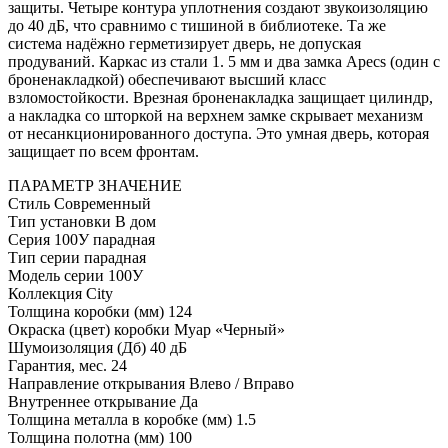
защиты. Четыре контура уплотнения создают звукоизоляцию
до 40 дБ, что сравнимо с тишиной в библиотеке. Та же
система надёжно герметизирует дверь, не допуская
продуваний. Каркас из стали 1. 5 мм и два замка Apecs (один с
броненакладкой) обеспечивают высший класс
взломостойкости. Врезная броненакладка защищает цилиндр,
а накладка со шторкой на верхнем замке скрывает механизм
от несанкционированного доступа. Это умная дверь, которая
защищает по всем фронтам.
ПАРАМЕТР
ЗНАЧЕНИЕ
Стиль
Современный
Тип установки
В дом
Серия
100У парадная
Тип серии
парадная
Модель серии
100У
Коллекция
City
Толщина коробки (мм)
124
Окраска (цвет) коробки
Муар «Черный»
Шумоизоляция (Дб)
40 дБ
Гарантия, мес.
24
Направление открывания
Влево / Вправо
Внутреннее открывание
Да
Толщина металла в коробке (мм)
1.5
Толщина полотна (мм)
100