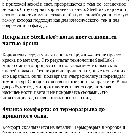
в прихожей зажжён свет, превращается в тёмное, загадочное
зеркало. Структурная коричневая панель SteelLak снаружи и
слоновая кость внутри создают тёплую, спокойную цветовую
гамму, которая подходит как для классического, так и для
современного фасада.
Покрытие SteelLak®: когда цвет становится
частью брони.
Коричневая структурная панель снаружи — это не просто
краска по металлу. Это результат технологии SteelLak® —
многоэтапного процесса с использованием итальянских
эмалей и лаков. Это покрытие прошло натурные испытания:
его царапали, били, подвергали ультрафиолету и перепадам
температур. Оно доказало свою стойкость на практике. Ваша
дверь будет годами противостоять непогоде, не теряя
насыщенности цвета и не покрываясь сколами. Это
инвестиция в долговечность внешнего вида.
Физика комфорта: от терморазрыва до
приватного окна.
Комфорт складывается из деталей. Терморазрыв в коробке и
безмолдинговая конструкция полотна — это инженерные