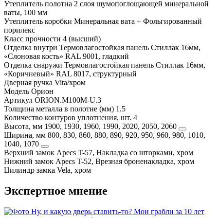
Утеплитель полотна
2 слоя шумопоглощающей минеральной
ваты, 100 мм
Утеплитель коробки
Минеральная вата + Фольгированный
порилекс
Класс прочности
4 (высший)
Отделка внутри
Термовлагостойкая панель Стиллак 16мм,
«Слоновая кость» RAL 9001, гладкий
Отделка снаружи
Термовлагостойкая панель Стиллак 16мм,
«Коричневый» RAL 8017, структурный
Дверная ручка
Vita/хром
Модель
Орион
Артикул
ORION.M100M-U.3
Толщина металла в полотне (мм)
1.5
Количество контуров уплотнения, шт.
4
Высота, мм
1900, 1930, 1960, 1990, 2020, 2050, 2060
Ширина, мм
800, 830, 860, 880, 890, 920, 950, 960, 980, 1010,
1040, 1070
Верхний замок
Apecs T-57, Накладка со шторками, хром
Нижний замок
Apecs T-52, Врезная броненакладка, хром
Цилиндр замка
Vela, хром
Экспертное мнение