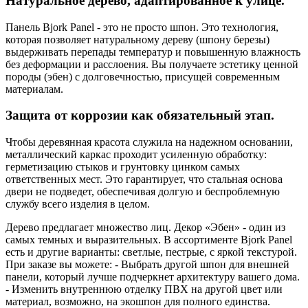
Натуральное дерево, адаптированное к улице.
Панель Bjork Panel - это не просто шпон. Это технология,
которая позволяет натуральному дереву (шпону березы)
выдерживать перепады температур и повышенную влажность
без деформации и расслоения. Вы получаете эстетику ценной
породы (эбен) с долговечностью, присущей современным
материалам.
Защита от коррозии как обязательный этап.
Чтобы деревянная красота служила на надежном основании,
металлический каркас проходит усиленную обработку:
герметизацию стыков и грунтовку цинком самых
ответственных мест. Это гарантирует, что стальная основа
двери не подведет, обеспечивая долгую и беспроблемную
службу всего изделия в целом.
Дерево предлагает множество лиц. Декор «Эбен» - один из
самых темных и выразительных. В ассортименте Bjork Panel
есть и другие варианты: светлые, пестрые, с яркой текстурой.
При заказе вы можете: - Выбрать другой шпон для внешней
панели, который лучше подчеркнет архитектуру вашего дома.
- Изменить внутреннюю отделку ПВХ на другой цвет или
материал, возможно, на экошпон для полного единства.