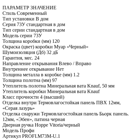
ПАРАМЕТР
ЗНАЧЕНИЕ
Стиль
Современный
Тип установки
В дом
Серия
73У стандартная в дом
Тип серии
стандартная в дом
Модель серии
73У
Толщина коробки (мм)
120
Окраска (цвет) коробки
Муар «Черный»
Шумоизоляция (Дб)
32 дБ
Гарантия, мес.
24
Направление открывания
Влево / Вправо
Внутреннее открывание
Нет
Толщина металла в коробке (мм)
1.2
Толщина полотна (мм)
97
Утеплитель полотна
Минеральная вата Knauf, 50 мм
Утеплитель коробки
Минеральная вата Knauf
Класс прочности
4 (высший)
Отделка внутри
Термовлагостойкая панель ПВХ 12мм,
«Серая лазурь»
Отделка снаружи
Термовлагостойкая панель Бьорк панель.
12мм, «Эбен», патина черная
Дверная ручка
Hoppe Vitoria/черный
Модель
Профи
Артикул
PROFI.M73M-U.1