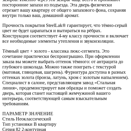
посторонние запахи из подъезда. Эта дверь физически
отрезает вашу квартиру от общего запахового фона, сохраняя
внутри только ваш, домашний аромат.
Прочность покрытия SteelLak® гарантирует, что тёмно-серый
цвет не будет царапаться и вытираться на рёбрах.
Конструкция соответствует 4-му классу прочности и включает
все необходимые элементы утепления и звукоизоляции.
Тёмный цвет + золото - классика люкс-сегмента. Это
сочетание практически беспроигрышно. При оформлении
заказа вы можете выбрать оттенок тёмного: от антрацита до
глубокого шоколада. Можно также поиграть с текстурой
(матовая, глянцевая, шагрень). Фурнитура доступна в разных
оттенках золота (бронза, латунь, хром с золотым напылением).
Специалист в салоне, представляющем завод «Стальная
линия», продемонстрирует вам образцы и поможет создать
дверь, которая станет настоящей жемчужиной вашего
интерьера, соответствующей самым взыскательным
требованиям.
ПАРАМЕТР
ЗНАЧЕНИЕ
Стиль
Неоклассический
Тип установки
В квартиру
Серия
82 2-контурная