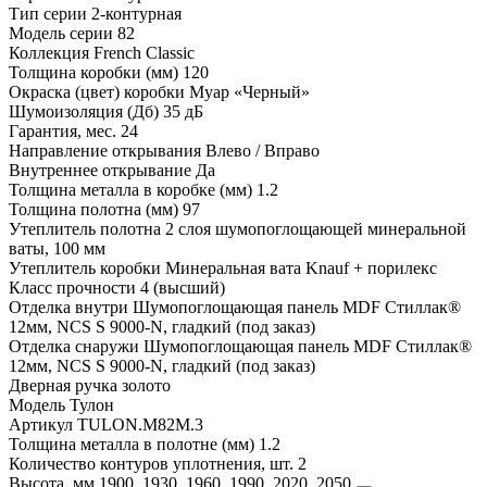
Тип серии
2-контурная
Модель серии
82
Коллекция
French Classic
Толщина коробки (мм)
120
Окраска (цвет) коробки
Муар «Черный»
Шумоизоляция (Дб)
35 дБ
Гарантия, мес.
24
Направление открывания
Влево / Вправо
Внутреннее открывание
Да
Толщина металла в коробке (мм)
1.2
Толщина полотна (мм)
97
Утеплитель полотна
2 слоя шумопоглощающей минеральной
ваты, 100 мм
Утеплитель коробки
Минеральная вата Knauf + порилекс
Класс прочности
4 (высший)
Отделка внутри
Шумопоглощающая панель MDF Стиллак®
12мм, NCS S 9000-N, гладкий (под заказ)
Отделка снаружи
Шумопоглощающая панель MDF Стиллак®
12мм, NCS S 9000-N, гладкий (под заказ)
Дверная ручка
золото
Модель
Тулон
Артикул
TULON.M82M.3
Толщина металла в полотне (мм)
1.2
Количество контуров уплотнения, шт.
2
Высота, мм
1900, 1930, 1960, 1990, 2020, 2050