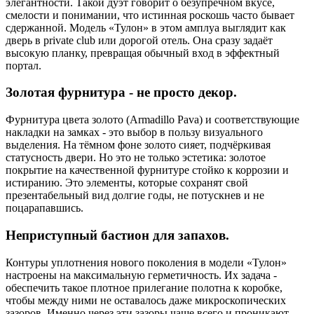
элегантности. Такой дуэт говорит о безупречном вкусе,
смелости и понимании, что истинная роскошь часто бывает
сдержанной. Модель «Тулон» в этом амплуа выглядит как
дверь в private club или дорогой отель. Она сразу задаёт
высокую планку, превращая обычный вход в эффектный
портал.
Золотая фурнитура - не просто декор.
Фурнитура цвета золото (Armadillo Pava) и соответствующие
накладки на замках - это выбор в пользу визуального
выделения. На тёмном фоне золото сияет, подчёркивая
статусность двери. Но это не только эстетика: золотое
покрытие на качественной фурнитуре стойко к коррозии и
истиранию. Это элементы, которые сохранят свой
презентабельный вид долгие годы, не потускнев и не
поцарапавшись.
Неприступный бастион для запахов.
Контуры уплотнения нового поколения в модели «Тулон»
настроены на максимальную герметичность. Их задача -
обеспечить такое плотное прилегание полотна к коробке,
чтобы между ними не оставалось даже микроскопических
зазоров. Именно через эти зазоры чаще всего и проникают