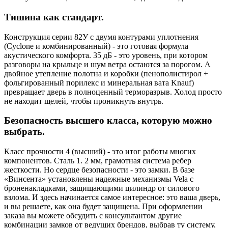
Тишина как стандарт.
Конструкция серии 82У с двумя контурами уплотнения
(Cyclone и комбинированный) - это готовая формула
акустического комфорта. 35 дБ - это уровень, при котором
разговоры на крыльце и шум ветра остаются за порогом. А
двойное утепление полотна и коробки (пенополистирол +
фольгированный порилекс и минеральная вата Knauf)
превращает дверь в полноценный терморазрыв. Холод просто
не находит щелей, чтобы проникнуть внутрь.
Безопасность высшего класса, которую можно
выбрать.
Класс прочности 4 (высший) - это итог работы многих
компонентов. Сталь 1. 2 мм, грамотная система ребер
жесткости. Но сердце безопасности - это замки. В базе
«Винсента» установлены надежные механизмы Vela с
броненакладками, защищающими цилиндр от силового
взлома. И здесь начинается самое интересное: это ваша дверь,
и вы решаете, как она будет защищена. При оформлении
заказа вы можете обсудить с консультантом другие
комбинации замков от ведущих брендов, выбрав ту систему,