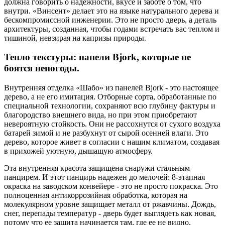
должна говорить о надежности, вкусе и заботе о том, что
внутри. «Винсент» делает это на языке натурального дерева и
бескомпромиссной инженерии. Это не просто дверь, а деталь
архитектуры, созданная, чтобы годами встречать вас теплом и
тишиной, невзирая на капризы природы.
Тепло текстуры: панели Bjork, которые не
боятся непогоды.
Внутренняя отделка «Шабо» из панелей Bjork - это настоящее
дерево, а не его имитация. Отборные сорта, обработанные по
специальной технологии, сохраняют всю глубину фактуры и
благородство внешнего вида, но при этом приобретают
невероятную стойкость. Они не рассохнутся от сухого воздуха
батарей зимой и не разбухнут от сырой осенней влаги. Это
дерево, которое живет в согласии с нашим климатом, создавая
в прихожей уютную, дышащую атмосферу.
Эта внутренняя красота защищена снаружи стальным
панцирем. И этот панцирь надежен до мелочей: 8-этапная
окраска на заводском конвейере - это не просто покраска. Это
полноценная антикоррозийная обработка, которая на
молекулярном уровне защищает металл от ржавчины. Дождь,
снег, перепады температур - дверь будет выглядеть как новая,
потому что ее защита начинается там, где ее не видно.