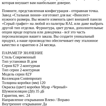
которая внушает вам наибольшее доверие.
Помните, представленная конфигурация - отправная точка.
Завод «Стальная линия» изготовит для вас «Винсент»
нужного размера. Вы можете изменить цвет внешней панели
«Серый графит» на любой из палитры RAL или даже выбрать
другой тип отделки. Фурнитура, цвет ручки, дополнительные
опции вроде портала или доводчика - всё это часть
персонализации вашего заказа. Вы создаете уникальный
продукт, а наше производство обеспечивает ему эталонное
качество и гарантию в 24 месяца.
ПАРАМЕТР
ЗНАЧЕНИЕ
Стиль
Современный
Тип установки
В дом
Серия
82У 2-контурная
Тип серии
2-контурная
Модель серии
82У
Коллекция
Contemporary
Толщина коробки (мм)
120
Окраска (цвет) коробки
Муар «Черный»
Шумоизоляция (Дб)
35 дБ
Гарантия, мес.
24
Направление открывания
Влево / Вправо
Внутреннее открывание
Да