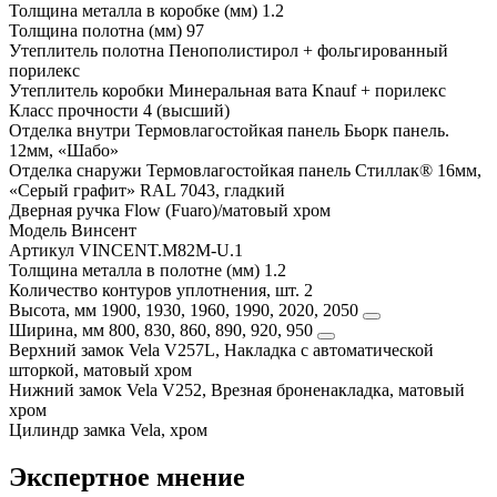
Толщина металла в коробке (мм)
1.2
Толщина полотна (мм)
97
Утеплитель полотна
Пенополистирол + фольгированный
порилекс
Утеплитель коробки
Минеральная вата Knauf + порилекс
Класс прочности
4 (высший)
Отделка внутри
Термовлагостойкая панель Бьорк панель.
12мм, «Шабо»
Отделка снаружи
Термовлагостойкая панель Стиллак® 16мм,
«Серый графит» RAL 7043, гладкий
Дверная ручка
Flow (Fuaro)/матовый хром
Модель
Винсент
Артикул
VINCENT.M82M-U.1
Толщина металла в полотне (мм)
1.2
Количество контуров уплотнения, шт.
2
Высота, мм
1900, 1930, 1960, 1990, 2020, 2050
Ширина, мм
800, 830, 860, 890, 920, 950
Верхний замок
Vela V257L, Накладка с автоматической
шторкой, матовый хром
Нижний замок
Vela V252, Врезная броненакладка, матовый
хром
Цилиндр замка
Vela, хром
Экспертное мнение