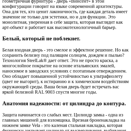
геометричная фурнитура - дверь «Винсент» в этой
конфигурации говорит на языке современной архитектуры.
Она для тех, кто ценит лаконичность, где каждая деталь имеет
значение не только для эстетики, но и для функции. Это
монолитная, уверенная в себе защита, которая выглядит как
арт-объект и работает как высокотехнологичный барьер.
Белый, который не поблекнет.
Белая входная дверь - это смелое и эффектное решение. Но как
сохранить белизну под палящим солнцем, дождем и пылью?
Технология SteelLak® дает ответ. Это не просто краска, а
многослойное покрытие на основе итальянских эмалей,
наносимое в заводских условиях с поэтапным отверждением.
Оно обладает повышенной устойчивостью к ультрафиолету
(цвет не выгорит), к истиранию и к химическим воздействиям
окружающей среды. Ваша белая дверь будет встречать вас
яркой белизной RAL 9003 спустя многие годы.
Анатомия надежности: от цилиндра до контура.
Защита начинается со слабых мест. Цилиндр замка - одна из
главных мишеней для взломщика. Врезная броненакладка на
нижнем замке Vela - это каленая стальная накладка, которая
физически закрывает цилиндр от высверливания, выбивания