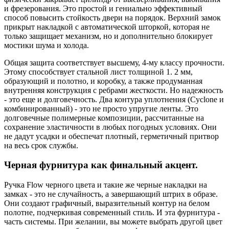
и фрезерования. Это простой и гениально эффективный
способ повысить стойкость двери на порядок. Верхний замок
прикрыт накладкой с автоматической шторкой, которая не
только защищает механизм, но и дополнительно блокирует
мостики шума и холода.
Общая защита соответствует высшему, 4-му классу прочности.
Этому способствует стальной лист толщиной 1. 2 мм,
образующий и полотно, и коробку, а также продуманная
внутренняя конструкция с ребрами жесткости. Но надежность
- это еще и долговечность. Два контура уплотнения (Cyclone и
комбинированный) - это не просто упругие ленты. Это
долговечные полимерные композиции, рассчитанные на
сохранение эластичности в любых погодных условиях. Они
не дадут усадки и обеспечат плотный, герметичный притвор
на весь срок службы.
Черная фурнитура как финальный акцент.
Ручка Flow черного цвета и такие же черные накладки на
замках - это не случайность, а завершающий штрих в образе.
Они создают графичный, выразительный контур на белом
полотне, подчеркивая современный стиль. И эта фурнитура -
часть системы. При желании, вы можете выбрать другой цвет