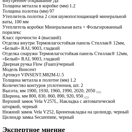
Внутреннее открывание
Да
Толщина металла в коробке (мм)
1.2
Толщина полотна (мм)
97
Утеплитель полотна
2 слоя шумопоглощающей минеральной
ваты, 100 мм
Утеплитель коробки
Минеральная вата + Фольгированный
порилекс
Класс прочности
4 (высший)
Отделка внутри
Термовлагостойкая панель Стиллак® 12мм,
«Белый» RAL 9003, гладкий
Отделка снаружи
Термовлагостойкая панель Стиллак® 12мм,
«Белый» RAL 9003, гладкий
Дверная ручка
Flow (Fuaro)/черный
Модель
Винсент
Артикул
VINSENT.M82M-U.5
Толщина металла в полотне (мм)
1.2
Количество контуров уплотнения, шт.
2
Высота, мм
1900, 1930, 1960, 1990, 2020, 2050
Ширина, мм
800, 830, 860, 890, 920, 950
Верхний замок
Vela V257L, Накладка с автоматической
шторкой, черный
Нижний замок
Vela V252, Броненакладка на цилиндр, черный
Цилиндр замка
Securemme, черный
Экспертное мнение