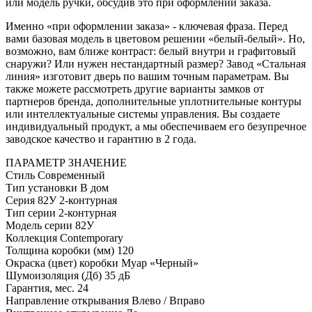
или модель ручки, обсудив это при оформлении заказа.
Именно «при оформлении заказа» - ключевая фраза. Перед
вами базовая модель в цветовом решении «белый-белый». Но,
возможно, вам ближе контраст: белый внутри и графитовый
снаружи? Или нужен нестандартный размер? Завод «Стальная
линия» изготовит дверь по вашим точным параметрам. Вы
также можете рассмотреть другие варианты замков от
партнеров бренда, дополнительные уплотнительные контуры
или интеллектуальные системы управления. Вы создаете
индивидуальный продукт, а мы обеспечиваем его безупречное
заводское качество и гарантию в 2 года.
ПАРАМЕТР
ЗНАЧЕНИЕ
Стиль
Современный
Тип установки
В дом
Серия
82У 2-контурная
Тип серии
2-контурная
Модель серии
82У
Коллекция
Contemporary
Толщина коробки (мм)
120
Окраска (цвет) коробки
Муар «Черный»
Шумоизоляция (Дб)
35 дБ
Гарантия, мес.
24
Направление открывания
Влево / Вправо