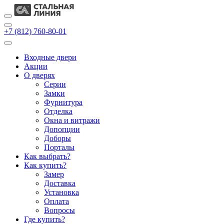
+7 (812) 760-80-01
Входные двери
Акции
О дверях
Cерии
Замки
Фурнитура
Отделка
Окна и витражи
Допопции
Доборы
Порталы
Как выбрать?
Как купить?
Замер
Доставка
Установка
Оплата
Вопросы
Где купить?