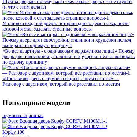
Шум за дверью: почему ваша «железная» дверь его не глушит
(и что с этим делать)
Установка входной двери: история одного демонтажа, после
которой я стал задавать странные вопросы
«Во все квартиры - с одинаковым выражением лица?» Почему
дверь для новостройки, сталинки и хрущёвки нельзя выбирать
по одному принципу
«Поставили дверь с шумоизоляцией, а шум остался» —
Разговор с акустиком, который всё расставил по местам
Популярные модели
шумоизоляционная
Корфу 100