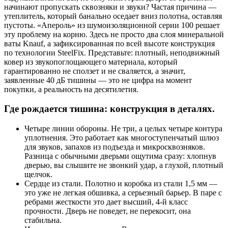
начинают пропускать сквозняки и звуки? Частая причина —
утеплитель, который банально оседает вниз полотна, оставляя
пустоты. «Апероль» из шумоизоляционной серии 100 решает
эту проблему на корню. Здесь не просто два слоя минеральной
ваты Knauf, а зафиксированная по всей высоте конструкция
по технологии SteelFix. Представьте: плотный, неподвижный
ковер из звукопоглощающего материала, который
гарантированно не сползет и не сваляется, а значит,
заявленные 40 дБ тишины — это не цифра на момент
покупки, а реальность на десятилетия.
Где рождается тишина: конструкция в деталях.
Четыре линии обороны. Не три, а целых четыре контура
уплотнения. Это работает как многоступенчатый шлюз
для звуков, запахов из подъезда и микросквозняков.
Разница с обычными дверьми ощутима сразу: хлопнув
дверью, вы слышите не звонкий удар, а глухой, плотный
щелчок.
Сердце из стали. Полотно и коробка из стали 1,5 мм —
это уже не легкая обшивка, а серьезный барьер. В паре с
ребрами жесткости это дает высший, 4-й класс
прочности. Дверь не поведет, не перекосит, она
стабильна.