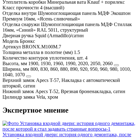
Утеплитель коробки
Минеральная вата Knauf + порилекс
Класс прочности
4 (высший)
Отделка внутри
Шумопоглощающая панель МДФ Экошпон
Премиум 16мм, «Ясень сливочный»
Отделка снаружи
Шумопоглощающая панель МДФ Стиллак
16мм, «Синий» RAL 5011, структурный
Дверная ручка
Squid (Armadillo)/сатин
Модель
Бронкс
Артикул
BRONX.M100M.7
Толщина металла в полотне (мм)
1.5
Количество контуров уплотнения, шт.
4
Высота, мм
1900, 1930, 1960, 1990, 2020, 2050, 2060
Ширина, мм
800, 830, 860, 880, 890, 920, 950, 960, 980, 1010,
1040, 1070
Верхний замок
Apecs T-57, Накладка с автоматической
шторкой, сатин
Нижний замок
Apecs T-52, Врезная броненакладка, сатин
Цилиндр замка
Vela, хром
Экспертное мнение
Установка входной двери: история одного демонтажа, после