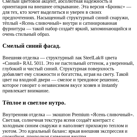
Смелый цветовой акцент, абсолютная надёжность и
ориентация на внешнее открывание. Эта версия «Бронкс» —
для тех, кто хочет выделиться и уверен в своих
предпочтениях. Насыщенный структурный синий снаружи,
тёплый «Ясень сливочный» внутри и сатинированная
фурнитура — такой набор создаёт яркий, запоминающийся и
очень стильный образ.
Смелый синий фасад.
Внешняя отделка — структурный лак SteelLak® цвета
«Синий» RAL 5011. Это не пастельный оттенок, а уверенный,
глубокий и чистый синий. Структурная поверхность
добавляет ему сложности и богатства, играя на свету. Такой
цвет на входной двери — смелое и трендовое решение,
которое говорит о независимом вкусе хозяев и instantly
привлекает внимание.
Тёплое и светлое нутро.
Внутренняя отделка — экошпон Premium «Ясень сливочный».
Светлая, солнечная текстура ясеня создаёт контраст с
холодным синим снаружи и наполняет прихожую теплом и
уютом. Это идеальный баланс: яркая внешняя экспрессия и
спокойная, природная гармония внутри.