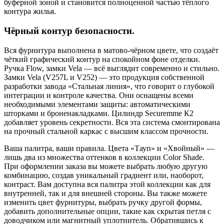
буферной зоной и становится полноценной частью тёплого
контура жилья.
Чёрный контур безопасности.
Вся фурнитура выполнена в матово-чёрном цвете, что создаёт
чёткий графический контур на спокойном фоне отделки.
Ручка Flow, замки Vela — всё выглядит современно и стильно.
Замки Vela (V257L и V252) — это продукция собственной
разработки завода «Стальная линия», что говорит о глубокой
интеграции и контроле качества. Они оснащены всеми
необходимыми элементами защиты: автоматическими
шторками и броненакладками. Цилиндр Securemme К2
добавляет уровень секретности. Вся эта система смонтирована
на прочный стальной каркас с высшим классом прочности.
Ваша палитра, ваши правила. Цвета «Тауп» и «Хвойный» —
лишь два из множества оттенков в коллекции Color Shade.
При оформлении заказа вы можете выбрать любую другую
комбинацию, создав уникальный градиент или, наоборот,
контраст. Вам доступна вся палитра этой коллекции как для
внутренней, так и для внешней стороны. Вы также можете
изменить цвет фурнитуры, выбрать ручку другой формы,
добавить дополнительные опции, такие как скрытая петля с
доводчиком или магнитный уплотнитель. Обратившись к