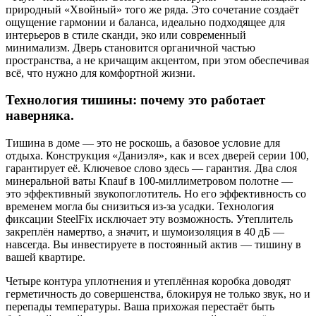
природный «Хвойный» того же ряда. Это сочетание создаёт
ощущение гармонии и баланса, идеально подходящее для
интерьеров в стиле сканди, эко или современный
минимализм. Дверь становится органичной частью
пространства, а не кричащим акцентом, при этом обеспечивая
всё, что нужно для комфортной жизни.
Технология тишины: почему это работает
наверняка.
Тишина в доме — это не роскошь, а базовое условие для
отдыха. Конструкция «Даниэля», как и всех дверей серии 100,
гарантирует её. Ключевое слово здесь — гарантия. Два слоя
минеральной ваты Knauf в 100-миллиметровом полотне —
это эффективный звукопоглотитель. Но его эффективность со
временем могла бы снизиться из-за усадки. Технология
фиксации SteelFix исключает эту возможность. Утеплитель
закреплён намертво, а значит, и шумоизоляция в 40 дБ —
навсегда. Вы инвестируете в постоянный актив — тишину в
вашей квартире.
Четыре контура уплотнения и утеплённая коробка доводят
герметичность до совершенства, блокируя не только звук, но и
перепады температуры. Ваша прихожая перестаёт быть