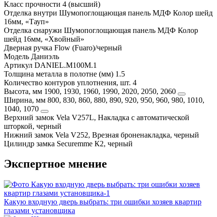
Класс прочности
4 (высший)
Отделка внутри
Шумопоглощающая панель МДФ Колор шейд
16мм, «Тауп»
Отделка снаружи
Шумопоглощающая панель МДФ Колор
шейд 16мм, «Хвойный»
Дверная ручка
Flow (Fuaro)/черный
Модель
Даниэль
Артикул
DANIEL.M100M.1
Толщина металла в полотне (мм)
1.5
Количество контуров уплотнения, шт.
4
Высота, мм
1900, 1930, 1960, 1990, 2020, 2050, 2060
Ширина, мм
800, 830, 860, 880, 890, 920, 950, 960, 980, 1010,
1040, 1070
Верхний замок
Vela V257L, Накладка с автоматической
шторкой, черный
Нижний замок
Vela V252, Врезная броненакладка, черный
Цилиндр замка
Securemme К2, черный
Экспертное мнение
Какую входную дверь выбрать: три ошибки хозяев квартир
глазами установщика