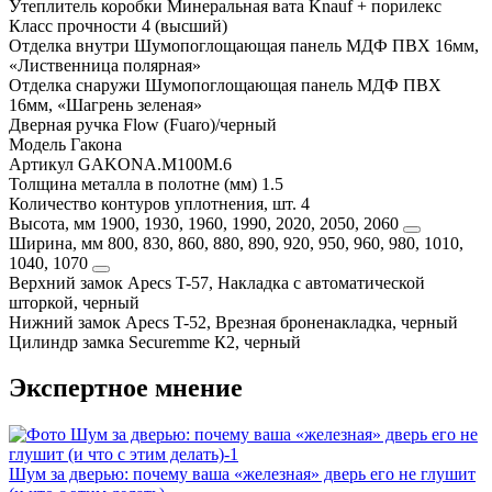
Утеплитель коробки
Минеральная вата Knauf + порилекс
Класс прочности
4 (высший)
Отделка внутри
Шумопоглощающая панель МДФ ПВХ 16мм,
«Лиственница полярная»
Отделка снаружи
Шумопоглощающая панель МДФ ПВХ
16мм, «Шагрень зеленая»
Дверная ручка
Flow (Fuaro)/черный
Модель
Гакона
Артикул
GAKONA.M100M.6
Толщина металла в полотне (мм)
1.5
Количество контуров уплотнения, шт.
4
Высота, мм
1900, 1930, 1960, 1990, 2020, 2050, 2060
Ширина, мм
800, 830, 860, 880, 890, 920, 950, 960, 980, 1010,
1040, 1070
Верхний замок
Apecs T-57, Накладка с автоматической
шторкой, черный
Нижний замок
Apecs T-52, Врезная броненакладка, черный
Цилиндр замка
Securemme К2, черный
Экспертное мнение
Шум за дверью: почему ваша «железная» дверь его не глушит