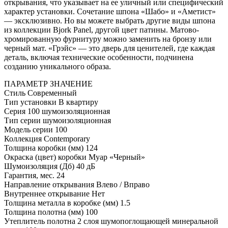
открывания, что указывает на ее уличный или специфический
характер установки. Сочетание шпона «Шабо» и «Аметист»
— эксклюзивно. Но вы можете выбрать другие виды шпона
из коллекции Bjork Panel, другой цвет патины. Матово-
хромированную фурнитуру можно заменить на бронзу или
черный мат. «Грэйс» — это дверь для ценителей, где каждая
деталь, включая технические особенности, подчинена
созданию уникального образа.
ПАРАМЕТР
ЗНАЧЕНИЕ
Стиль
Современный
Тип установки
В квартиру
Серия
100 шумоизоляционная
Тип серии
шумоизоляционная
Модель серии
100
Коллекция
Contemporary
Толщина коробки (мм)
124
Окраска (цвет) коробки
Муар «Черный»
Шумоизоляция (Дб)
40 дБ
Гарантия, мес.
24
Направление открывания
Влево / Вправо
Внутреннее открывание
Нет
Толщина металла в коробке (мм)
1.5
Толщина полотна (мм)
100
Утеплитель полотна
2 слоя шумопоглощающей минеральной