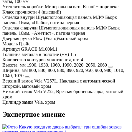
ваты, 100 мм
Утеплитель коробки
Минеральная вата Knauf + порилекс
Класс прочности
4 (высший)
Отделка внутри
Шумопоглощающая панель МДФ Бьорк
панель. 16мм, «Шабо», патина черная
Отделка снаружи
Шумопоглощающая панель МДФ Бьорк
панель. 16мм, «Аметист», патина черная
Дверная ручка
Flow (Fuaro)/матовый хром
Модель
Грэйс
Артикул
GRACE.M100M.1
Толщина металла в полотне (мм)
1.5
Количество контуров уплотнения, шт.
4
Высота, мм
1900, 1930, 1960, 1990, 2020, 2050, 2060
Ширина, мм
800, 830, 860, 880, 890, 920, 950, 960, 980, 1010,
1040, 1070
Верхний замок
Vela V257L, Накладка с автоматической
шторкой, матовый хром
Нижний замок
Vela V252, Врезная броненакладка, матовый
хром
Цилиндр замка
Vela, хром
Экспертное мнение