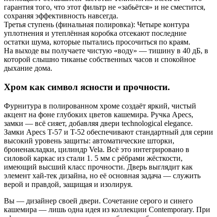
гарантия того, что этот фильтр не «забьётся» и не сместится,
сохраняя эффективность навсегда.
Третья ступень (финальная полировка): Четыре контура
уплотнения и утеплённая коробка отсекают последние
остатки шума, которые пытались просочиться по краям.
На выходе вы получаете чистую «воду» — тишину в 40 дБ, в
которой слышно тиканье собственных часов и спокойное
дыхание дома.
Хром как символ ясности и прочности.
Фурнитура в полированном хроме создаёт яркий, чистый
акцент на фоне глубоких цветов кашемира. Ручка Apecs,
замки — всё сияет, добавляя двери technological elegance.
Замки Apecs T-57 и T-52 обеспечивают стандартный для серии
высокий уровень защиты: автоматические шторки,
броненакладки, цилиндр Vela. Всё это интегрировано в
силовой каркас из стали 1. 5 мм с рёбрами жёсткости,
имеющий высший класс прочности. Дверь выглядит как
элемент хай-тек дизайна, но её основная задача — служить
верой и правдой, защищая и изолируя.
Вы — дизайнер своей двери. Сочетание серого и синего
кашемира — лишь одна идея из коллекции Contemporary. При