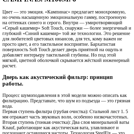
Цвет — это эмоция. «Кампинас» предлагает монохромную,
но очень насыщенную эмоциональную гамму, построенную
на оттенках синего и серого. Внутри — умиротворяющий
«Серый кашемир» Soft Touch, снаружи — более энергичный и
глубокий «Синий кашемир» той же технологии. Это решение
для любителей цветовых нюансов, для тех, кому важен не
просто цвет, а его тактильное восприятие. Бархатистая
поверхность Soft Touch делает дверь приятной на ощупь и
добавляет интерьеру тактильной глубины. Но под этой
мягкой, цветной оболочкой скрывается жёсткий инженерный
расчет.
Дверь как акустический фильтр: принцип
работы.
Процесс шумоподавления в этой модели можно описать как
фильтрацию. Представьте, что шум из подъезда — это грязная
вода.
Первая ступень фильтра (грубая очистка): Стальной лист 1. 5
мм отражает часть звуковых волн, особенно низкочастотных.
Вторая ступень (тонкая очистка): Два слоя минеральной ваты
Knauf, работающие как акустическая вата, улавливают и
поглощают оставшиеся частоты. Технология SteelFix — это