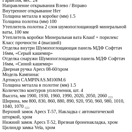
Гарантия, мес.
24
Направление открывания
Влево / Вправо
Внутреннее открывание
Нет
Толщина металла в коробке (мм)
1.5
Толщина полотна (мм)
100
Утеплитель полотна
2 слоя шумопоглощающей минеральной
ваты, 100 мм
Утеплитель коробки
Минеральная вата Knauf + порилекс
Класс прочности
4 (высший)
Отделка внутри
Шумопоглощающая панель МДФ Софттач
16мм, «Серый кашемир»
Отделка снаружи
Шумопоглощающая панель МДФ Софттач
16мм, «Синий кашемир»
Дверная ручка
Apecs 08-60/хром
Модель
Кампинас
Артикул
CAMPINAS.M100M.6
Толщина металла в полотне (мм)
1.5
Количество контуров уплотнения, шт.
4
Высота, мм
1900, 1930, 1960, 1990, 2020, 2050, 2060
Ширина, мм
800, 830, 860, 880, 890, 920, 950, 960, 980, 1010,
1040, 1070
Верхний замок
Apecs T-57, Накладка с автоматической
шторкой, хром
Нижний замок
Apecs T-52, Врезная броненакладка, хром
Цилиндр замка
Vela, хром