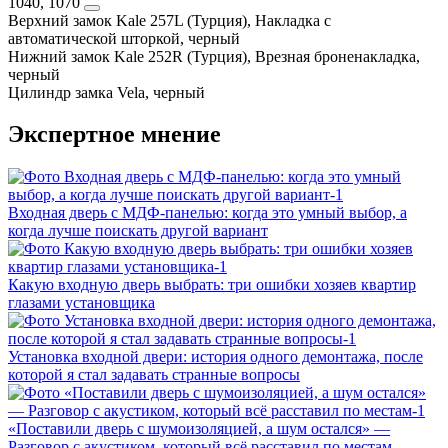
1040, 1070
Верхний замок
Kale 257L (Турция), Накладка с
автоматической шторкой, черный
Нижний замок
Kale 252R (Турция), Врезная броненакладка,
черный
Цилиндр замка
Vela, черный
Экспертное мнение
Входная дверь с МДФ‑панелью: когда это умный выбор, а
когда лучше поискать другой вариант
Какую входную дверь выбрать: три ошибки хозяев квартир
глазами установщика
Установка входной двери: история одного демонтажа, после
которой я стал задавать странные вопросы
«Поставили дверь с шумоизоляцией, а шум остался» —
Разговор с акустиком, который всё расставил по местам