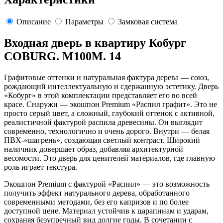
Описание
Параметры
Замковая система
Входная дверь в квартиру Кобург
COBURG. M100M. 14
Графитовые оттенки и натуральная фактура дерева — союз,
рождающий интеллектуальную и сдержанную эстетику. Дверь
«Кобург» в этой комплектации представляет его во всей
красе. Снаружи — экошпон Premium «Распил графит». Это не
просто серый цвет, а сложный, глубокий оттенок с активной,
реалистичной фактурой распила древесины. Он выглядит
современно, технологично и очень дорого. Внутри — белая
ПВХ-«шагрень», создающая светлый контраст. Широкий
наличник довершает образ, добавляя архитектурной
весомости. Это дверь для ценителей материалов, где главную
роль играет текстура.
Экошпон Premium с фактурой «Распил» — это возможность
получить эффект натурального дерева, обработанного
современными методами, без его капризов и по более
доступной цене. Материал устойчив к царапинам и ударам,
сохраняя безупречный вид долгие годы. В сочетании с