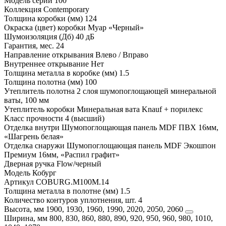
Модель серии
100
Коллекция
Contemporary
Толщина коробки (мм)
124
Окраска (цвет) коробки
Муар «Черный»
Шумоизоляция (Дб)
40 дБ
Гарантия, мес.
24
Направление открывания
Влево / Вправо
Внутреннее открывание
Нет
Толщина металла в коробке (мм)
1.5
Толщина полотна (мм)
100
Утеплитель полотна
2 слоя шумопоглощающей минеральной
ваты, 100 мм
Утеплитель коробки
Минеральная вата Knauf + порилекс
Класс прочности
4 (высший)
Отделка внутри
Шумопоглощающая панель MDF ПВХ 16мм,
«Шагрень белая»
Отделка снаружи
Шумопоглощающая панель MDF Экошпон
Премиум 16мм, «Распил графит»
Дверная ручка
Flоw/черный
Модель
Кобург
Артикул
COBURG.M100M.14
Толщина металла в полотне (мм)
1.5
Количество контуров уплотнения, шт.
4
Высота, мм
1900, 1930, 1960, 1990, 2020, 2050, 2060
Ширина, мм
800, 830, 860, 880, 890, 920, 950, 960, 980, 1010,