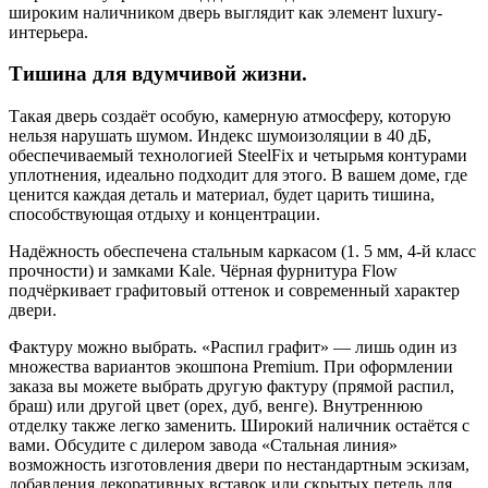
широким наличником дверь выглядит как элемент luxury-
интерьера.
Тишина для вдумчивой жизни.
Такая дверь создаёт особую, камерную атмосферу, которую
нельзя нарушать шумом. Индекс шумоизоляции в 40 дБ,
обеспечиваемый технологией SteelFix и четырьмя контурами
уплотнения, идеально подходит для этого. В вашем доме, где
ценится каждая деталь и материал, будет царить тишина,
способствующая отдыху и концентрации.
Надёжность обеспечена стальным каркасом (1. 5 мм, 4-й класс
прочности) и замками Kale. Чёрная фурнитура Flow
подчёркивает графитовый оттенок и современный характер
двери.
Фактуру можно выбрать. «Распил графит» — лишь один из
множества вариантов экошпона Premium. При оформлении
заказа вы можете выбрать другую фактуру (прямой распил,
браш) или другой цвет (орех, дуб, венге). Внутреннюю
отделку также легко заменить. Широкий наличник остаётся с
вами. Обсудите с дилером завода «Стальная линия»
возможность изготовления двери по нестандартным эскизам,
добавления декоративных вставок или скрытых петель для