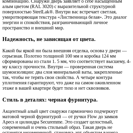
комбинацию. Снаружи дверь заявляет о себе насыщенным
алым цветом (RAL 3020) с выразительной структурной
поверхностью SteelLak®. Внутри вас встречает светлая,
умиротворяющая текстура «Лиственница белая». Это диалог
энергии и спокойствия, разграничивающий личное
пространство и внешний мир.
Надежность, не зависящая от цвета.
Какой бы яркой ни была внешняя отделка, основа у двери —
серьезная. Полотно толщиной 100 мм и коробка 124 мм
сформированы из стали 1. 5 мм, что соответствует высшему, 4-
му классу прочности. Внутри — проверенная система
шумоизоляции: два слоя минеральной ваты, закрепленные
так, чтобы не терять свои свойства. А четыре контура
уплотнения гарантируют, что даже на самом оживленном
этаже в вашей квартире будет тихо и нет сквозняков.
Стиль в деталях: черная фурнитура.
Акцентный алый цвет снаружи гармонично подчеркнут
матовой черной фурнитурой — от ручки Flow до замков
Apecs и цилиндра Securemme. Это создает целостный,
современный и очень стильный образ. Такая дверь не
останется незамеченной, становясь арт-объектом вашего