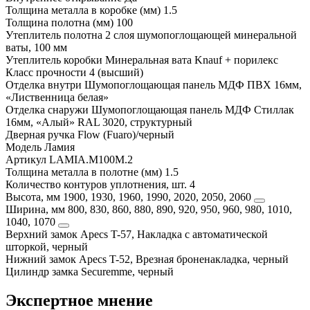
Толщина металла в коробке (мм)
1.5
Толщина полотна (мм)
100
Утеплитель полотна
2 слоя шумопоглощающей минеральной
ваты, 100 мм
Утеплитель коробки
Минеральная вата Knauf + порилекс
Класс прочности
4 (высший)
Отделка внутри
Шумопоглощающая панель МДФ ПВХ 16мм,
«Лиственница белая»
Отделка снаружи
Шумопоглощающая панель МДФ Стиллак
16мм, «Алый» RAL 3020, структурный
Дверная ручка
Flow (Fuaro)/черный
Модель
Ламия
Артикул
LAMIA.M100M.2
Толщина металла в полотне (мм)
1.5
Количество контуров уплотнения, шт.
4
Высота, мм
1900, 1930, 1960, 1990, 2020, 2050, 2060
Ширина, мм
800, 830, 860, 880, 890, 920, 950, 960, 980, 1010,
1040, 1070
Верхний замок
Apecs T-57, Накладка с автоматической
шторкой, черный
Нижний замок
Apecs T-52, Врезная броненакладка, черный
Цилиндр замка
Securemme, черный
Экспертное мнение