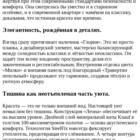
жертвуя при этом современными стандартами безопасности и
комфорта. Она смотрелась бы уместно и в старинном
особняке, и в современной квартире с намёком на классику,
доказывая, что истинная красота вне времени.
Элегантность, рождённая в деталях.
Взгляд сразу притягивает наличник «Глория». Это не просто
планка, а дизайнерский элемент, мастерски балансирующий
между солидностью классики и лёгкостью неоклассики. Он
задаёт тон всему входному пространству, делая его
законченным и респектабельным. Внутренняя отделка цвета
«Милки» и внешняя панель под благородный «Травертин
пепельный» продолжают эту гармонию, создавая тёплую и
уютную атмосферу.
Тишина как неотъемлемая часть уюта.
Красота — это не только внешний вид. Настоящий уют
немыслим без тишины. Конструкция «Леона» обеспечивает её
на высшем уровне. Двойной слой минеральной ваты Knauf в
толстом 100-миллиметровом полотне — основа акустического
комфорта. Технология SteelFix навсегда фиксирует
утеплитель, предотвращая его слёживание. А четыре контура
уплотнения надёжно отсекают не только звуки, но и