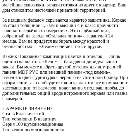
малейшие сквозняки, запахи готовки из других квартир. Ваш
дом становится настоящей приватной территорией.
За изящным фасадом скрывается характер защитника. Каркас
из стали толщиной 1,5 мм и высший 4-й класс прочности
говорят о серьёзных намерениях. Это надёжный щит,
собранный на заводе «Стальная линия» с гарантией 24
месяца. Вам не придётся выбирать между красотой и
безопасностью — «Леон» сочетает и то, и другое.
Важно: Показанная композиция цветов и отделок — лишь
один из вариантов. «Леон» — база для индивидуального
заказа. Вы можете выбрать другой оттенок для внутренней
панели MDF PVC или внешней панели «под камень»,
изменить цвет фурнитуры с чёрного на сатин или бронзу. При
оформлении заказа обсудите с консультантом все возможности
кастомизации: от размеров, подогнанных под ваш проём, до
дополнительных опций вроде встроенного зеркала или глазка
с камерой.
ПАРАМЕТР
ЗНАЧЕНИЕ
Стиль
Классический
Тип установки
В квартиру
Серия
100 шумоизоляционная
Тип серии
шумоизоляционная