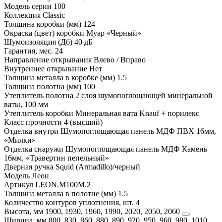
Модель серии
100
Коллекция
Classic
Толщина коробки (мм)
124
Окраска (цвет) коробки
Муар «Черный»
Шумоизоляция (Дб)
40 дБ
Гарантия, мес.
24
Направление открывания
Влево / Вправо
Внутреннее открывание
Нет
Толщина металла в коробке (мм)
1.5
Толщина полотна (мм)
100
Утеплитель полотна
2 слоя шумопоглощающей минеральной
ваты, 100 мм
Утеплитель коробки
Минеральная вата Knauf + порилекс
Класс прочности
4 (высший)
Отделка внутри
Шумопоглощающая панель МДФ ПВХ 16мм,
«Милки»
Отделка снаружи
Шумопоглощающая панель МДФ Камень
16мм, «Травертин пепельный»
Дверная ручка
Squid (Armadillo)/черный
Модель
Леон
Артикул
LEON.M100M.2
Толщина металла в полотне (мм)
1.5
Количество контуров уплотнения, шт.
4
Высота, мм
1900, 1930, 1960, 1990, 2020, 2050, 2060
Ширина, мм
800, 830, 860, 880, 890, 920, 950, 960, 980, 1010,