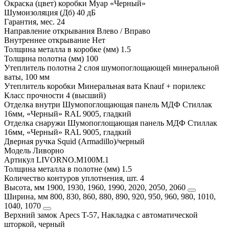
Окраска (цвет) коробки
Муар «Черный»
Шумоизоляция (Дб)
40 дБ
Гарантия, мес.
24
Направление открывания
Влево / Вправо
Внутреннее открывание
Нет
Толщина металла в коробке (мм)
1.5
Толщина полотна (мм)
100
Утеплитель полотна
2 слоя шумопоглощающей минеральной
ваты, 100 мм
Утеплитель коробки
Минеральная вата Knauf + порилекс
Класс прочности
4 (высший)
Отделка внутри
Шумопоглощающая панель МДФ Стиллак
16мм, «Черный» RAL 9005, гладкий
Отделка снаружи
Шумопоглощающая панель МДФ Стиллак
16мм, «Черный» RAL 9005, гладкий
Дверная ручка
Squid (Armadillo)/черный
Модель
Ливорно
Артикул
LIVORNO.M100M.1
Толщина металла в полотне (мм)
1.5
Количество контуров уплотнения, шт.
4
Высота, мм
1900, 1930, 1960, 1990, 2020, 2050, 2060
Ширина, мм
800, 830, 860, 880, 890, 920, 950, 960, 980, 1010,
1040, 1070
Верхний замок
Apecs T-57, Накладка с автоматической
шторкой, черный