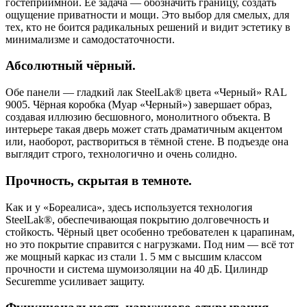
гостеприимной. Её задача — обозначить границу, создать
ощущение приватности и мощи. Это выбор для смелых, для
тех, кто не боится радикальных решений и видит эстетику в
минимализме и самодостаточности.
Абсолютный чёрный.
Обе панели — гладкий лак SteelLak® цвета «Черный» RAL
9005. Чёрная коробка (Муар «Черный») завершает образ,
создавая иллюзию бесшовного, монолитного объекта. В
интерьере такая дверь может стать драматичным акцентом
или, наоборот, раствориться в тёмной стене. В подъезде она
выглядит строго, технологично и очень солидно.
Прочность, скрытая в темноте.
Как и у «Бореалиса», здесь используется технология
SteelLak®, обеспечивающая покрытию долговечность и
стойкость. Чёрный цвет особенно требователен к царапинам,
но это покрытие справится с нагрузками. Под ним — всё тот
же мощный каркас из стали 1. 5 мм с высшим классом
прочности и система шумоизоляции на 40 дБ. Цилиндр
Securemme усиливает защиту.