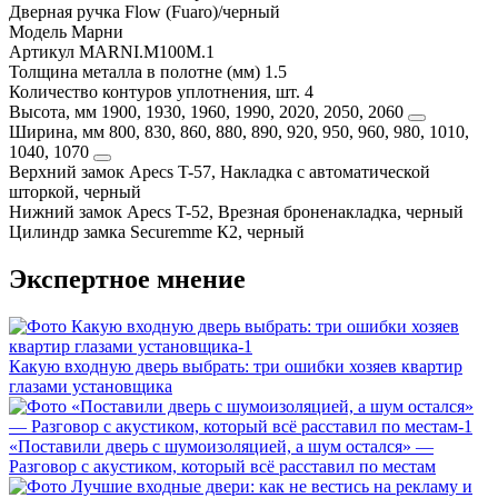
Дверная ручка
Flow (Fuaro)/черный
Модель
Марни
Артикул
MARNI.M100M.1
Толщина металла в полотне (мм)
1.5
Количество контуров уплотнения, шт.
4
Высота, мм
1900, 1930, 1960, 1990, 2020, 2050, 2060
Ширина, мм
800, 830, 860, 880, 890, 920, 950, 960, 980, 1010,
1040, 1070
Верхний замок
Apecs T-57, Накладка с автоматической
шторкой, черный
Нижний замок
Apecs T-52, Врезная броненакладка, черный
Цилиндр замка
Securemme К2, черный
Экспертное мнение
Какую входную дверь выбрать: три ошибки хозяев квартир
глазами установщика
«Поставили дверь с шумоизоляцией, а шум остался» —
Разговор с акустиком, который всё расставил по местам