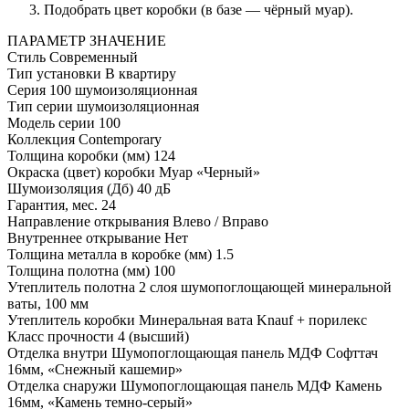
Подобрать цвет коробки (в базе — чёрный муар).
ПАРАМЕТР
ЗНАЧЕНИЕ
Стиль
Современный
Тип установки
В квартиру
Серия
100 шумоизоляционная
Тип серии
шумоизоляционная
Модель серии
100
Коллекция
Contemporary
Толщина коробки (мм)
124
Окраска (цвет) коробки
Муар «Черный»
Шумоизоляция (Дб)
40 дБ
Гарантия, мес.
24
Направление открывания
Влево / Вправо
Внутреннее открывание
Нет
Толщина металла в коробке (мм)
1.5
Толщина полотна (мм)
100
Утеплитель полотна
2 слоя шумопоглощающей минеральной
ваты, 100 мм
Утеплитель коробки
Минеральная вата Knauf + порилекс
Класс прочности
4 (высший)
Отделка внутри
Шумопоглощающая панель МДФ Софттач
16мм, «Снежный кашемир»
Отделка снаружи
Шумопоглощающая панель МДФ Камень
16мм, «Камень темно-серый»