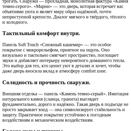
трогать. Снаружи — прохладная, монолитная фактура «Камня
темно-серого». «Марни» — это дверь, которая встречает вас
объятиями уюта и являет миру образ надёжной, почти
неприступной крепости. Диалог мягкого и твёрдого, тёплого
и холодного.
Тактильный комфорт внутри.
Панель Soft Touch «Снежный кашемир» — это особое
покрытие с микрорельефом, приятное на ощупь. Оно
визуально и тактильно смягчает пространство, поглощает
звуки и добавляет интерьеру невероятного домашнего тепла.
Это выбор для тех, кто ценит уют в деталях и хочет, чтобы
даже дверь вносила вклад в атмосферу comfort zone.
Солидность и прочность снаружи.
Внешняя отделка — панель «Камень темно-серый». Имитация
натурального камня (сланца, гранита) выглядит
фундаментально, дорого и надёжно. Такая дверь в подъезде не
просто закрывает вход — она символизирует стабильность и
защиту. Практичное покрытие устойчиво к погодным
воздействиям и механическим воздействиям.