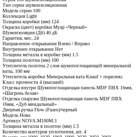
Тип серии
шумоизоляционная
Модель серии
100
Коллекция
Light
Толщина коробки (мм)
124
Окраска (цвет) коробки
Муар «Черный»
Шумоизоляция (Дб)
40 дБ
Гарантия, мес.
24
Направление открывания
Влево / Вправо
Внутреннее открывание
Нет
Толщина металла в коробке (мм)
1.5
Толщина полотна (мм)
100
Утеплитель полотна
2 слоя шумопоглощающей минеральной
ваты, 100 мм
Утеплитель коробки
Минеральная вата Knauf + порилекс
Класс прочности
4 (высший)
Отделка внутри
Шумопоглощающая панель MDF ПВХ 16мм,
«Шагрень белая»
Отделка снаружи
Шумопоглощающая панель MDF ПВХ
16мм, «Дуб миндальный»
Дверная ручка
Flow (Fuaro)/черный
Модель
Нова
Артикул
NOVA.M100M.3
Толщина металла в полотне (мм)
1.5
Количество контуров уплотнения, шт.
4