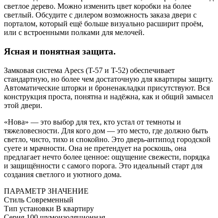
светлое дерево. Можно изменить цвет коробки на более
светлый. Обсудите с дилером возможность заказа двери с
порталом, который ещё больше визуально расширит проём,
или с встроенными полками для мелочей.
Ясная и понятная защита.
Замковая система Apecs (T-57 и T-52) обеспечивает
стандартную, но более чем достаточную для квартиры защиту.
Автоматические шторки и броненакладки присутствуют. Вся
конструкция проста, понятна и надёжна, как и общий замысел
этой двери.
«Нова» — это выбор для тех, кто устал от темноты и
тяжеловесности. Для кого дом — это место, где должно быть
светло, чисто, тихо и спокойно. Это дверь-антипод городской
суете и мрачности. Она не претендует на роскошь, она
предлагает нечто более ценное: ощущение свежести, порядка
и защищённости с самого порога. Это идеальный старт для
создания светлого и уютного дома.
ПАРАМЕТР
ЗНАЧЕНИЕ
Стиль
Современный
Тип установки
В квартиру
Серия
100 шумоизоляционная