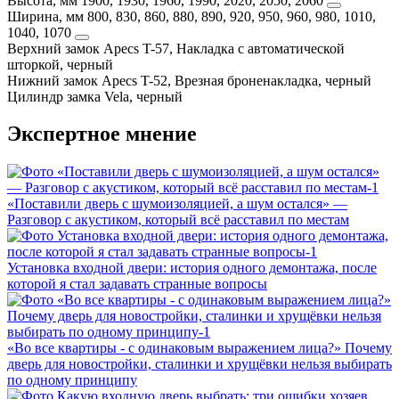
Высота, мм
1900, 1930, 1960, 1990, 2020, 2050, 2060
Ширина, мм
800, 830, 860, 880, 890, 920, 950, 960, 980, 1010,
1040, 1070
Верхний замок
Apecs T-57, Накладка с автоматической
шторкой, черный
Нижний замок
Apecs T-52, Врезная броненакладка, черный
Цилиндр замка
Vela, черный
Экспертное мнение
«Поставили дверь с шумоизоляцией, а шум остался» —
Разговор с акустиком, который всё расставил по местам
Установка входной двери: история одного демонтажа, после
которой я стал задавать странные вопросы
«Во все квартиры - с одинаковым выражением лица?» Почему
дверь для новостройки, сталинки и хрущёвки нельзя выбирать
по одному принципу