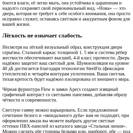
боится влаги, её легко мыть, она устойчива к царапинам и
надолго сохраняет свой первоначальный вид. «Нова» — это
дверь, которая не требует к себе особого внимания, она просто
исправно служит, оставаясь светлым и аккуратным фоном для
вашей жизни.
Лёгкость не означает слабость.
Несмотря на лёгкий визуальный образ, конструкция двери
серьёзна. Стальной каркас толщиной 1. 5 мм и система рёбер
жесткости обеспечивают высший, 4-й класс прочности. Дверь
надёжно защитит ваш светлый дом. Шумоизоляция на уровне
40 дБ достигается благодаря технологии SteelFix (фиксация
утеплителя) и четырём контурам уплотнения. Ваша светлая,
тихая крепость будет надёжно изолирована от внешнего мира.
Чёрная фурнитура Flow и замки Apecs создают изящный
графичный контраст со светлыми панелями, добавляя образу
чёткости и современности.
Светлую гамму можно варьировать. Если предложенное
сочетание белого и «миндального дуба» вам не подходит, при
оформлении заказа вы можете выбрать другие светлые
оттенки ПВХ-панелей из каталога завода «Стальная линия».
Можно сделать обе стороны белыми или, наоборот, обе — под