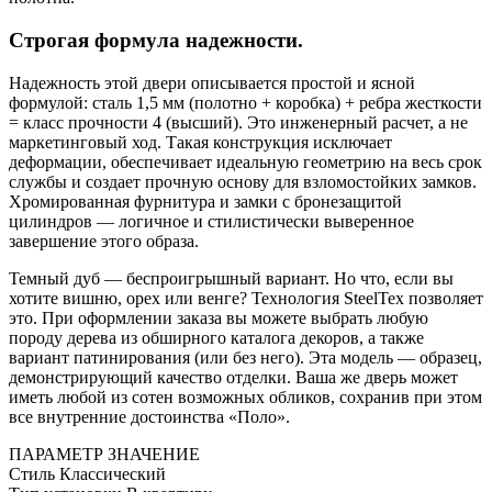
Строгая формула надежности.
Надежность этой двери описывается простой и ясной
формулой: сталь 1,5 мм (полотно + коробка) + ребра жесткости
= класс прочности 4 (высший). Это инженерный расчет, а не
маркетинговый ход. Такая конструкция исключает
деформации, обеспечивает идеальную геометрию на весь срок
службы и создает прочную основу для взломостойких замков.
Хромированная фурнитура и замки с бронезащитой
цилиндров — логичное и стилистически выверенное
завершение этого образа.
Темный дуб — беспроигрышный вариант. Но что, если вы
хотите вишню, орех или венге? Технология SteelTex позволяет
это. При оформлении заказа вы можете выбрать любую
породу дерева из обширного каталога декоров, а также
вариант патинирования (или без него). Эта модель — образец,
демонстрирующий качество отделки. Ваша же дверь может
иметь любой из сотен возможных обликов, сохранив при этом
все внутренние достоинства «Поло».
ПАРАМЕТР
ЗНАЧЕНИЕ
Стиль
Классический