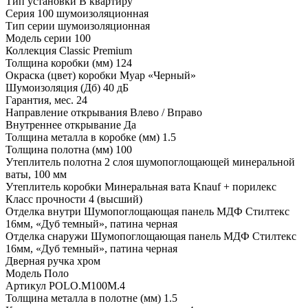
Тип установки
В квартиру
Серия
100 шумоизоляционная
Тип серии
шумоизоляционная
Модель серии
100
Коллекция
Classic Premium
Толщина коробки (мм)
124
Окраска (цвет) коробки
Муар «Черный»
Шумоизоляция (Дб)
40 дБ
Гарантия, мес.
24
Направление открывания
Влево / Вправо
Внутреннее открывание
Да
Толщина металла в коробке (мм)
1.5
Толщина полотна (мм)
100
Утеплитель полотна
2 слоя шумопоглощающей минеральной
ваты, 100 мм
Утеплитель коробки
Минеральная вата Knauf + порилекс
Класс прочности
4 (высший)
Отделка внутри
Шумопоглощающая панель МДФ Стилтекс
16мм, «Дуб темный», патина черная
Отделка снаружи
Шумопоглощающая панель МДФ Стилтекс
16мм, «Дуб темный», патина черная
Дверная ручка
хром
Модель
Поло
Артикул
POLO.M100M.4
Толщина металла в полотне (мм)
1.5