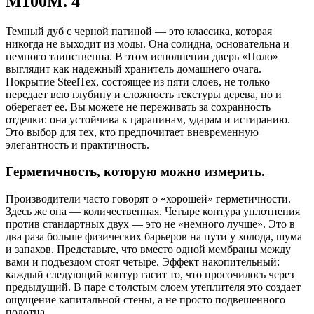
M100M. 4
Темный дуб с черной патиной — это классика, которая
никогда не выходит из моды. Она солидна, основательна и
немного таинственна. В этом исполнении дверь «Поло»
выглядит как надежный хранитель домашнего очага.
Покрытие SteelTex, состоящее из пяти слоев, не только
передает всю глубину и сложность текстуры дерева, но и
оберегает ее. Вы можете не переживать за сохранность
отделки: она устойчива к царапинам, ударам и истиранию.
Это выбор для тех, кто предпочитает вневременную
элегантность и практичность.
Герметичность, которую можно измерить.
Производители часто говорят о «хорошей» герметичности.
Здесь же она — количественная. Четыре контура уплотнения
против стандартных двух — это не «немного лучше». Это в
два раза больше физических барьеров на пути у холода, шума
и запахов. Представьте, что вместо одной мембраны между
вами и подъездом стоят четыре. Эффект накопительный:
каждый следующий контур гасит то, что просочилось через
предыдущий. В паре с толстым слоем утеплителя это создает
ощущение капитальной стены, а не просто подвешенного
полотна.