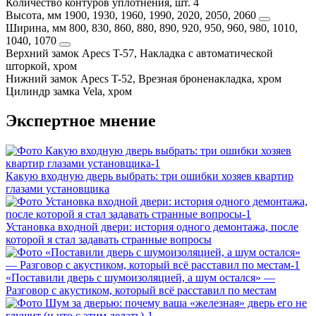
Количество контуров уплотнения, шт.
4
Высота, мм
1900, 1930, 1960, 1990, 2020, 2050, 2060
Ширина, мм
800, 830, 860, 880, 890, 920, 950, 960, 980, 1010,
1040, 1070
Верхний замок
Apecs T-57, Накладка с автоматической
шторкой, хром
Нижний замок
Apecs T-52, Врезная броненакладка, хром
Цилиндр замка
Vela, хром
Экспертное мнение
Какую входную дверь выбрать: три ошибки хозяев квартир
глазами установщика
Установка входной двери: история одного демонтажа, после
которой я стал задавать странные вопросы
«Поставили дверь с шумоизоляцией, а шум остался» —
Разговор с акустиком, который всё расставил по местам