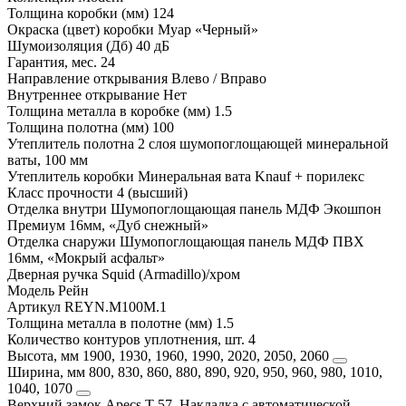
Толщина коробки (мм)
124
Окраска (цвет) коробки
Муар «Черный»
Шумоизоляция (Дб)
40 дБ
Гарантия, мес.
24
Направление открывания
Влево / Вправо
Внутреннее открывание
Нет
Толщина металла в коробке (мм)
1.5
Толщина полотна (мм)
100
Утеплитель полотна
2 слоя шумопоглощающей минеральной
ваты, 100 мм
Утеплитель коробки
Минеральная вата Knauf + порилекс
Класс прочности
4 (высший)
Отделка внутри
Шумопоглощающая панель МДФ Экошпон
Премиум 16мм, «Дуб снежный»
Отделка снаружи
Шумопоглощающая панель МДФ ПВХ
16мм, «Мокрый асфальт»
Дверная ручка
Squid (Armadillo)/хром
Модель
Рейн
Артикул
REYN.M100M.1
Толщина металла в полотне (мм)
1.5
Количество контуров уплотнения, шт.
4
Высота, мм
1900, 1930, 1960, 1990, 2020, 2050, 2060
Ширина, мм
800, 830, 860, 880, 890, 920, 950, 960, 980, 1010,
1040, 1070
Верхний замок
Apecs T-57, Накладка с автоматической