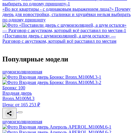
«Во все квартиры - с одинаковым выражением лица?» Почему
дверь для новостройки, сталинки и хрущёвки нельзя выбирать
по одному принципу
«Поставили дверь с шумоизоляцией, а шум остался» —
Разговор с акустиком, который всё расставил по местам
Популярные модели
шумоизоляционная
Бронкс 100
Входная дверь
Bronx.M100M.3
Цена: от 165 253 ₽
шумоизоляционная