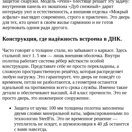
защитой снаружи. Модель «Рейн» блестяще решает эту задачу:
внутренняя панель из экошпона «Дуб снежный» дарит
интерьеру уют и естественность, а внешняя отделка «Мокрый
асфальт» выглядит современно, строго и практично. Это дверь
для тех, кто ценит в своём жилье гармонию и не готов
жертвовать одним ради другого.
Конструкция, где надёжность встроена в ДНК.
Часто говорят о толщине стали, но забывают о каркасе. Здесь
стальной лист 1. 5 мм — лишь внешняя оболочка. Внутри
полотна работает система рёбер жёсткости особой
конструкции. Представьте себе не просто перекладины, а
сложную пространственную решётку, которая распределяет
любую нагрузку. Это гарантирует, что дверь не поведёт со
временем, петли не разболтаются, а геометрия останется
идеальной на протяжении всего срока службы. Именно такие
детали и обеспечивают высший, 4-й класс прочности. Это не
просто дверь, это инженерное сооружение.
Защита от шума: 100 мм толщины полотна заполнены
двумя слоями минеральной ваты, зафиксированными по
технологии SteelFix. Это не временное решение —
утеплитель не осядет, и шумоизоляция в 40 дБ останется
с вами навсегда.