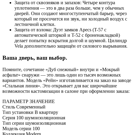
Защита от сквозняков и запахов: Четыре контура
уплотнения — это в два раза больше, чем у обычных
дверей. Они создают многоступенчатый барьер, через
который не просочится ни звук, ни холодный воздух с
лестничной клетки.
Защита от взлома: Дуэт замков Apecs (T-57 с
автоматической шторкой и T-52 с броненакладкой)
делает попытку вскрытия долгой и шумной. Цилиндр
Vela дополнительно защищён от силового вырывания.
Ваша дверь, ваш выбор.
Помните, сочетание «Дуб снежный» внутри и «Мокрый
асфальт» снаружи — это лишь один из тысяч возможных
вариантов. Модель «Рейн» изготавливается на заказ на заводе
«Стальная линия». Это открывает для вас широчайшие
возможности кастомизации в салоне при оформлении заказа:
ПАРАМЕТР
ЗНАЧЕНИЕ
Стиль
Современный
Тип установки
В квартиру
Серия
100 шумоизоляционная
Тип серии
шумоизоляционная
Модель серии
100
Коллекция
Modern