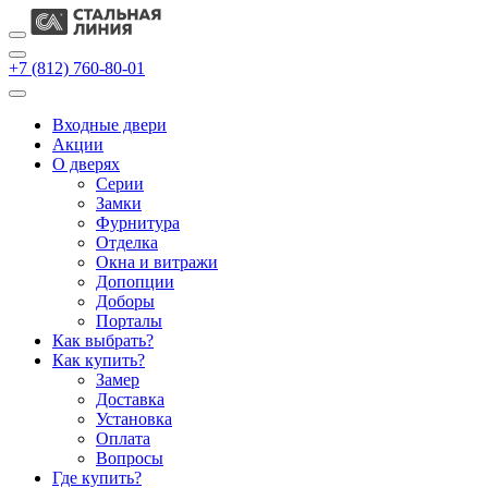
+7 (812) 760-80-01
Входные двери
Акции
О дверях
Cерии
Замки
Фурнитура
Отделка
Окна и витражи
Допопции
Доборы
Порталы
Как выбрать?
Как купить?
Замер
Доставка
Установка
Оплата
Вопросы
Где купить?