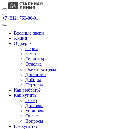
+7 (812) 760-80-01
Входные двери
Акции
О дверях
Cерии
Замки
Фурнитура
Отделка
Окна и витражи
Допопции
Доборы
Порталы
Как выбрать?
Как купить?
Замер
Доставка
Установка
Оплата
Вопросы
Где купить?