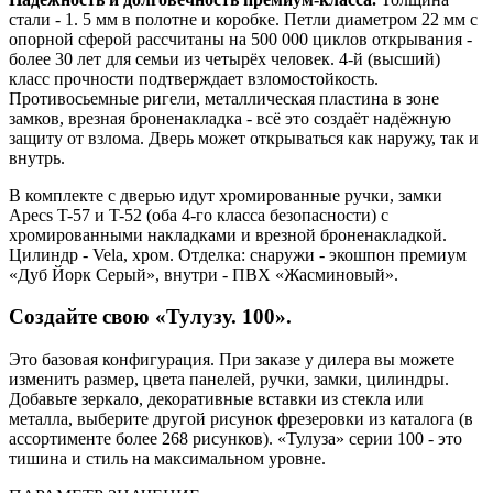
стали - 1. 5 мм в полотне и коробке. Петли диаметром 22 мм с
опорной сферой рассчитаны на 500 000 циклов открывания -
более 30 лет для семьи из четырёх человек. 4-й (высший)
класс прочности подтверждает взломостойкость.
Противосьемные ригели, металлическая пластина в зоне
замков, врезная броненакладка - всё это создаёт надёжную
защиту от взлома. Дверь может открываться как наружу, так и
внутрь.
В комплекте с дверью идут хромированные ручки, замки
Apecs T-57 и T-52 (оба 4-го класса безопасности) с
хромированными накладками и врезной броненакладкой.
Цилиндр - Vela, хром. Отделка: снаружи - экошпон премиум
«Дуб Йорк Серый», внутри - ПВХ «Жасминовый».
Создайте свою «Тулузу. 100».
Это базовая конфигурация. При заказе у дилера вы можете
изменить размер, цвета панелей, ручки, замки, цилиндры.
Добавьте зеркало, декоративные вставки из стекла или
металла, выберите другой рисунок фрезеровки из каталога (в
ассортименте более 268 рисунков). «Тулуза» серии 100 - это
тишина и стиль на максимальном уровне.