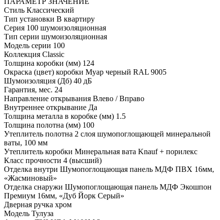
ПАРАМЕТР
ЗНАЧЕНИЕ
Стиль
Классический
Тип установки
В квартиру
Серия
100 шумоизоляционная
Тип серии
шумоизоляционная
Модель серии
100
Коллекция
Classic
Толщина коробки (мм)
124
Окраска (цвет) коробки
Муар черный RAL 9005
Шумоизоляция (Дб)
40 дБ
Гарантия, мес.
24
Направление открывания
Влево / Вправо
Внутреннее открывание
Да
Толщина металла в коробке (мм)
1.5
Толщина полотна (мм)
100
Утеплитель полотна
2 слоя шумопоглощающей минеральной
ваты, 100 мм
Утеплитель коробки
Минеральная вата Knauf + порилекс
Класс прочности
4 (высший)
Отделка внутри
Шумопоглощающая панель МДФ ПВХ 16мм,
«Жасминовый»
Отделка снаружи
Шумопоглощающая панель МДФ Экошпон
Премиум 16мм, «Дуб Йорк Серый»
Дверная ручка
хром
Модель
Тулуза