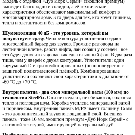
Модель с отделкой «Дуб Йорк Серый» (экошпон премиум)
выглядит благородно и солидно, а её технические
характеристики обеспечивают максимальный комфорт в
многоквартирном доме. Это дверь для тех, кто хочет тишины,
тепла и элегантности без компромиссов.
Шумоизоляция 40 дБ - это уровень, который вы
почувствуете сразу.
Четыре контура уплотнения создают
многослойный барьер для звуков. Громкие разговоры на
лестничной клетке, работа лифта, лай собаки у соседей - всё
это будет доноситься до вас как едва слышный фон. В два раза
тише, чем у дверей с двумя контурами. Уплотнители: один
каучуковый D и три комбинированных (пенополиуретан с
защитной полиэтиленовой плёнкой). Комбинированные
уплотнители сохраняют свои характеристики в диапазоне от
-60 °C до +70 °C.
Внутри полотна - два слоя минеральной ваты (100 мм) по
технологии SteelFix.
Они не оседают, не сбиваются, сохраняя
тепло и поглощая шум. Коробка утеплена минеральной ватой
и порилексом. Внутренняя панель МДФ имеет толщину 16 мм
- это дополнительный звукопоглощающий слой. Внешняя
панель - тоже 16 мм, экошпон премиум «Дуб Йорк Серый» с
активной текстурой, имитирующей натуральный дуб.
Надёжность и долговечность премиум-класса.
Толщина