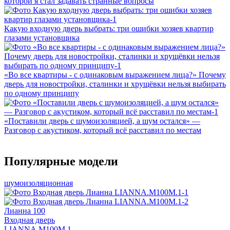
которой я стал задавать странные вопросы
Какую входную дверь выбрать: три ошибки хозяев квартир
глазами установщика
«Во все квартиры - с одинаковым выражением лица?» Почему
дверь для новостройки, сталинки и хрущёвки нельзя выбирать
по одному принципу
«Поставили дверь с шумоизоляцией, а шум остался» —
Разговор с акустиком, который всё расставил по местам
Популярные модели
шумоизоляционная
Лианна 100
Входная дверь
LIANNA.M100M.1