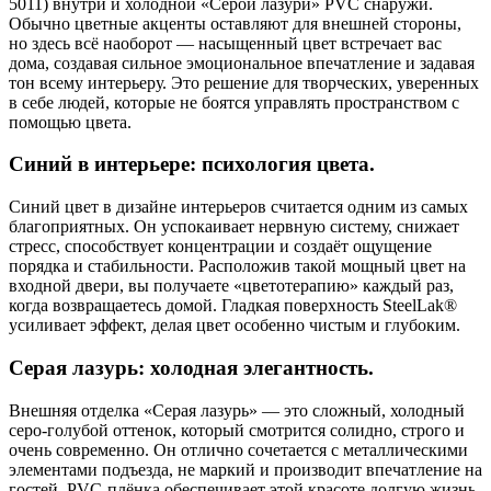
5011) внутри и холодной «Серой лазури» PVC снаружи.
Обычно цветные акценты оставляют для внешней стороны,
но здесь всё наоборот — насыщенный цвет встречает вас
дома, создавая сильное эмоциональное впечатление и задавая
тон всему интерьеру. Это решение для творческих, уверенных
в себе людей, которые не боятся управлять пространством с
помощью цвета.
Синий в интерьере: психология цвета.
Синий цвет в дизайне интерьеров считается одним из самых
благоприятных. Он успокаивает нервную систему, снижает
стресс, способствует концентрации и создаёт ощущение
порядка и стабильности. Расположив такой мощный цвет на
входной двери, вы получаете «цветотерапию» каждый раз,
когда возвращаетесь домой. Гладкая поверхность SteelLak®
усиливает эффект, делая цвет особенно чистым и глубоким.
Серая лазурь: холодная элегантность.
Внешняя отделка «Серая лазурь» — это сложный, холодный
серо-голубой оттенок, который смотрится солидно, строго и
очень современно. Он отлично сочетается с металлическими
элементами подъезда, не маркий и производит впечатление на
гостей. PVC-плёнка обеспечивает этой красоте долгую жизнь