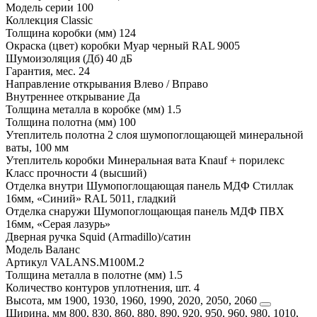
Модель серии
100
Коллекция
Classic
Толщина коробки (мм)
124
Окраска (цвет) коробки
Муар черный RAL 9005
Шумоизоляция (Дб)
40 дБ
Гарантия, мес.
24
Направление открывания
Влево / Вправо
Внутреннее открывание
Да
Толщина металла в коробке (мм)
1.5
Толщина полотна (мм)
100
Утеплитель полотна
2 слоя шумопоглощающей минеральной
ваты, 100 мм
Утеплитель коробки
Минеральная вата Knauf + порилекс
Класс прочности
4 (высший)
Отделка внутри
Шумопоглощающая панель МДФ Стиллак
16мм, «Синий» RAL 5011, гладкий
Отделка снаружи
Шумопоглощающая панель МДФ ПВХ
16мм, «Серая лазурь»
Дверная ручка
Squid (Armadillo)/сатин
Модель
Валанс
Артикул
VALANS.M100M.2
Толщина металла в полотне (мм)
1.5
Количество контуров уплотнения, шт.
4
Высота, мм
1900, 1930, 1960, 1990, 2020, 2050, 2060
Ширина, мм
800, 830, 860, 880, 890, 920, 950, 960, 980, 1010,