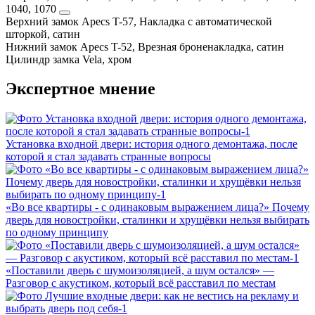
1040, 1070
Верхний замок
Apecs T-57, Накладка с автоматической
шторкой, сатин
Нижний замок
Apecs T-52, Врезная броненакладка, сатин
Цилиндр замка
Vela, хром
Экспертное мнение
Установка входной двери: история одного демонтажа, после
которой я стал задавать странные вопросы
«Во все квартиры - с одинаковым выражением лица?» Почему
дверь для новостройки, сталинки и хрущёвки нельзя выбирать
по одному принципу
«Поставили дверь с шумоизоляцией, а шум остался» —
Разговор с акустиком, который всё расставил по местам