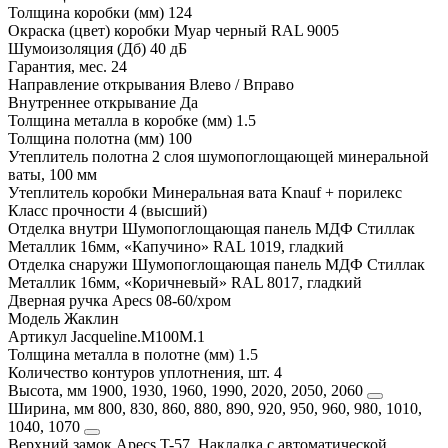
Толщина коробки (мм)
124
Окраска (цвет) коробки
Муар черный RAL 9005
Шумоизоляция (Дб)
40 дБ
Гарантия, мес.
24
Направление открывания
Влево / Вправо
Внутреннее открывание
Да
Толщина металла в коробке (мм)
1.5
Толщина полотна (мм)
100
Утеплитель полотна
2 слоя шумопоглощающей минеральной
ваты, 100 мм
Утеплитель коробки
Минеральная вата Knauf + порилекс
Класс прочности
4 (высший)
Отделка внутри
Шумопоглощающая панель МДФ Стиллак
Металлик 16мм, «Капучино» RAL 1019, гладкий
Отделка снаружи
Шумопоглощающая панель МДФ Стиллак
Металлик 16мм, «Коричневый» RAL 8017, гладкий
Дверная ручка
Apecs 08-60/хром
Модель
Жаклин
Артикул
Jacqueline.M100M.1
Толщина металла в полотне (мм)
1.5
Количество контуров уплотнения, шт.
4
Высота, мм
1900, 1930, 1960, 1990, 2020, 2050, 2060
Ширина, мм
800, 830, 860, 880, 890, 920, 950, 960, 980, 1010,
1040, 1070
Верхний замок
Apecs T-57, Накладка с автоматической