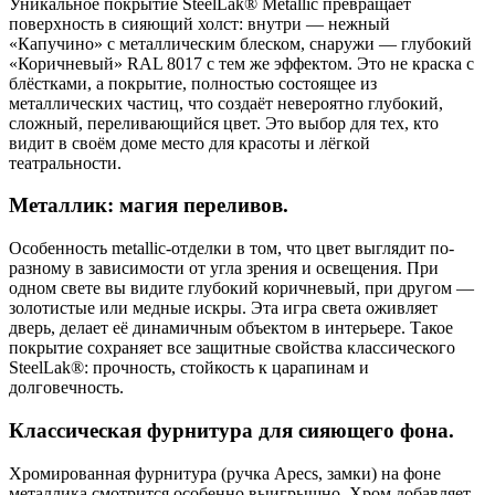
Уникальное покрытие SteelLak® Metallic превращает
поверхность в сияющий холст: внутри — нежный
«Капучино» с металлическим блеском, снаружи — глубокий
«Коричневый» RAL 8017 с тем же эффектом. Это не краска с
блёстками, а покрытие, полностью состоящее из
металлических частиц, что создаёт невероятно глубокий,
сложный, переливающийся цвет. Это выбор для тех, кто
видит в своём доме место для красоты и лёгкой
театральности.
Металлик: магия переливов.
Особенность metallic-отделки в том, что цвет выглядит по-
разному в зависимости от угла зрения и освещения. При
одном свете вы видите глубокий коричневый, при другом —
золотистые или медные искры. Эта игра света оживляет
дверь, делает её динамичным объектом в интерьере. Такое
покрытие сохраняет все защитные свойства классического
SteelLak®: прочность, стойкость к царапинам и
долговечность.
Классическая фурнитура для сияющего фона.
Хромированная фурнитура (ручка Apecs, замки) на фоне
металлика смотрится особенно выигрышно. Хром добавляет