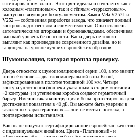
сатинированном золоте. Этот цвет идеально сочетается как с
холодным «платиновым», так и с тёплым «терракотовым»,
выступая связующим luxury-элементом. Замки Vela V257L и
V252 — собственная разработка завода, что означает полный
контроль над качеством и совместимостью. Они оснащены
автоматическими шторками и броненакладками, обеспечивая
высокий уровень безопасности. Ваша дверь не только
выглядит как произведение современного дизайна, но и
защищена на уровне лучших европейских образцов.
Шумоизоляция, которая прошла проверку.
Дверь относится к шумоизоляционной серии 100, а это значит,
что в её основе — два слоя минеральной ваты Knauf,
зафиксированные в полотне толщиной 100 мм. Четыре
контура уплотнения (вопреки указанным в старом описании
«2 контурам») и утеплённая коробка создают герметичный
барьер. Именно такая конструкция и была протестирована для
достижения показателя в 40 дБ. Вы можете быть уверены в
заявленных характеристиках — они не взяты с потолка, а
подтверждены испытаниями.
Ваш шанс получить сертифицированное европейское качество
с индивидуальным дизайном. Цвета «Платиновый» и
«Терракотовый» — стильная база. Но поскольку дверь