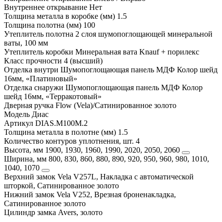
Внутреннее открывание
Нет
Толщина металла в коробке (мм)
1.5
Толщина полотна (мм)
100
Утеплитель полотна
2 слоя шумопоглощающей минеральной
ваты, 100 мм
Утеплитель коробки
Минеральная вата Knauf + порилекс
Класс прочности
4 (высший)
Отделка внутри
Шумопоглощающая панель МДФ Колор шейд
16мм, «Платиновый»
Отделка снаружи
Шумопоглощающая панель МДФ Колор
шейд 16мм, «Терракотовый»
Дверная ручка
Flow (Vela)/Сатинированное золото
Модель
Диас
Артикул
DIAS.M100M.2
Толщина металла в полотне (мм)
1.5
Количество контуров уплотнения, шт.
4
Высота, мм
1900, 1930, 1960, 1990, 2020, 2050, 2060
Ширина, мм
800, 830, 860, 880, 890, 920, 950, 960, 980, 1010,
1040, 1070
Верхний замок
Vela V257L, Накладка с автоматической
шторкой, Сатинированное золото
Нижний замок
Vela V252, Врезная броненакладка,
Сатинированное золото
Цилиндр замка
Avers, золото