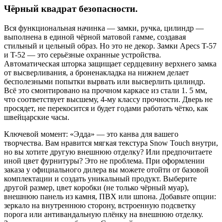
Чёрный квадрат безопасности.
Вся функциональная начинка — замки, ручка, цилиндр —
выполнена в единой чёрной матовой гамме, создавая
стильный и цельный образ. Но это не декор. Замки Apecs T-57
и T-52 — это серьёзные охранные устройства.
Автоматическая шторка защищает сердцевину верхнего замка
от высверливания, а броненакладка на нижнем делает
бесполезными попытки вырвать или высверлить цилиндр.
Всё это смонтировано на прочном каркасе из стали 1. 5 мм,
что соответствует высшему, 4-му классу прочности. Дверь не
просядет, не перекосится и будет годами работать чётко, как
швейцарские часы.
Ключевой момент: «Эдда» — это канва для вашего
творчества. Вам нравится мягкая текстура Snow Touch внутри,
но вы хотите другую внешнюю отделку? Или предпочитаете
иной цвет фурнитуры? Это не проблема. При оформлении
заказа у официального дилера вы можете отойти от базовой
комплектации и создать уникальный продукт. Выберите
другой размер, цвет коробки (не только чёрный муар),
внешнюю панель из камня, ПВХ или шпона. Добавьте опции:
зеркало на внутреннюю сторону, встроенную подсветку
порога или антивандальную плёнку на внешнюю отделку.