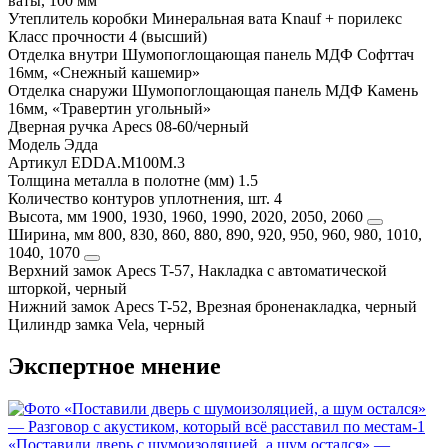
ваты, 100 мм
Утеплитель коробки
Минеральная вата Knauf + порилекс
Класс прочности
4 (высший)
Отделка внутри
Шумопоглощающая панель МДФ Софттач
16мм, «Снежный кашемир»
Отделка снаружи
Шумопоглощающая панель МДФ Камень
16мм, «Травертин угольный»
Дверная ручка
Apecs 08-60/черный
Модель
Эдда
Артикул
EDDA.M100M.3
Толщина металла в полотне (мм)
1.5
Количество контуров уплотнения, шт.
4
Высота, мм
1900, 1930, 1960, 1990, 2020, 2050, 2060
Ширина, мм
800, 830, 860, 880, 890, 920, 950, 960, 980, 1010,
1040, 1070
Верхний замок
Apecs T-57, Накладка с автоматической
шторкой, черный
Нижний замок
Apecs T-52, Врезная броненакладка, черный
Цилиндр замка
Vela, черный
Экспертное мнение
«Поставили дверь с шумоизоляцией, а шум остался» —