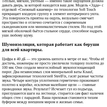
Тёплый, мягкий, уютный — именно такие ощущения должна
давать дверь, за которой находится ваш дом. Модель «Эдда» с
отделкой «Снежный кашемир» по технологии Soft Touch
превращает входную группу в элемент интерьерного уюта.
Эта поверхность приятна на ощупь, визуально смягчает
пространство и отлично сочетается с современным
скандинавским или минималистичным стилем. Но под этой
мягкой оболочкой бьётся стальное сердце, способное надрать
уши любому шуму.
Шумоизоляция, которая работает как беруши
для всей квартиры.
Цифра в 40 дБ — это уровень шепота в метре от вас. Чтобы её
достичь, инженеры не просто увеличили толщину полотна до
100 мм. Они создали многослойный звукопоглощающий
пирог. Два независимых слоя минеральной ваты Knauf,
зафиксированные технологией SteelFix, гасят разные частоты
звука. Четыре контура уплотнения герметично прижимают
полотно к коробке, исключая малейшие щели — главные
проводники звука. Результат? Исчезает гул из подъезда,
приглушаются шаги на лестнице, стирается сам факт наличия
общих стен с парадной. Ваша прихожая становится тихим
буфером между внешним миром и жизнью семьи.