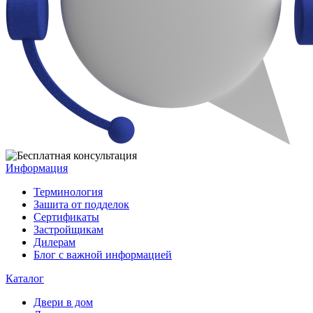
Информация
Терминология
Зашита от подделок
Сертификаты
Застройщикам
Дилерам
Блог с важной информацией
Каталог
Двери в дом