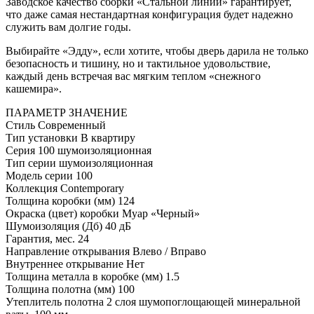
Заводское качество сборки «Стальной линии» гарантирует,
что даже самая нестандартная конфигурация будет надежно
служить вам долгие годы.
Выбирайте «Эдду», если хотите, чтобы дверь дарила не только
безопасность и тишину, но и тактильное удовольствие,
каждый день встречая вас мягким теплом «снежного
кашемира».
ПАРАМЕТР
ЗНАЧЕНИЕ
Стиль
Современный
Тип установки
В квартиру
Серия
100 шумоизоляционная
Тип серии
шумоизоляционная
Модель серии
100
Коллекция
Contemporary
Толщина коробки (мм)
124
Окраска (цвет) коробки
Муар «Черный»
Шумоизоляция (Дб)
40 дБ
Гарантия, мес.
24
Направление открывания
Влево / Вправо
Внутреннее открывание
Нет
Толщина металла в коробке (мм)
1.5
Толщина полотна (мм)
100
Утеплитель полотна
2 слоя шумопоглощающей минеральной